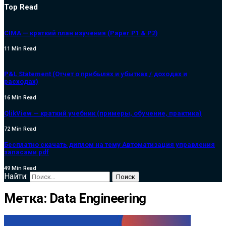
Top Read
CIMA — краткий план изучения (Paper P1 & P2)
11 Min Read
P&L Statement (Отчет о прибылях и убытках / доходах и
расходах)
16 Min Read
QlikView — краткий учебник (примеры, обучение, практика)
72 Min Read
Бесплатно скачать диплом на тему Автоматизация управления
запасами pdf
49 Min Read
Найти:
Метка:
Data Engineering