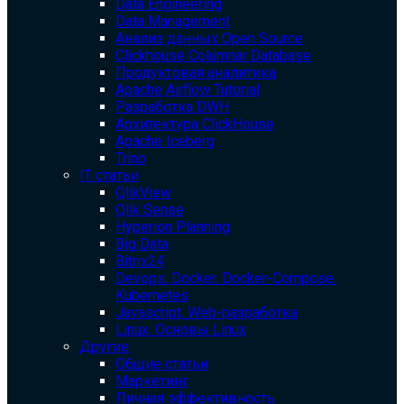
Data Engineering
Data Management
Анализ данных Open Source
Clickhouse Columnar Database
Продуктовая аналитика
Apache Airflow Tutorial
Разработка DWH
Архитектура ClickHouse
Apache Iceberg
Trino
IT статьи
QlikView
Qlik Sense
Hyperion Planning
Big Data
Bitrix24
Devops. Docker. Docker-Compose.
Kubernetes
Javascript. Web-разработка
Linux. Основы Linux
Другие
Общие статьи
Маркетинг
Личная эффективность