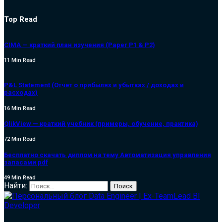
Top Read
CIMA — краткий план изучения (Paper P1 & P2)
11 Min Read
P&L Statement (Отчет о прибылях и убытках / доходах и
расходах)
16 Min Read
QlikView — краткий учебник (примеры, обучение, практика)
72 Min Read
Бесплатно скачать диплом на тему Автоматизация управления
запасами pdf
49 Min Read
Найти: