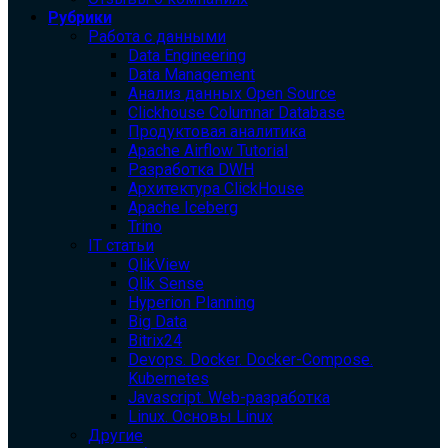
Рубрики
Работа с данными
Data Engineering
Data Management
Анализ данных Open Source
Clickhouse Columnar Database
Продуктовая аналитика
Apache Airflow Tutorial
Разработка DWH
Архитектура ClickHouse
Apache Iceberg
Trino
IT статьи
QlikView
Qlik Sense
Hyperion Planning
Big Data
Bitrix24
Devops. Docker. Docker-Compose.
Kubernetes
Javascript. Web-разработка
Linux. Основы Linux
Другие