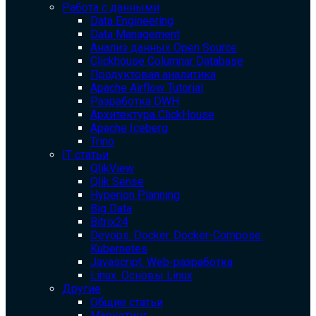
Работа с данными
Data Engineering
Data Management
Анализ данных Open Source
Clickhouse Columnar Database
Продуктовая аналитика
Apache Airflow Tutorial
Разработка DWH
Архитектура ClickHouse
Apache Iceberg
Trino
IT статьи
QlikView
Qlik Sense
Hyperion Planning
Big Data
Bitrix24
Devops. Docker. Docker-Compose.
Kubernetes
Javascript. Web-разработка
Linux. Основы Linux
Другие
Общие статьи
Маркетинг