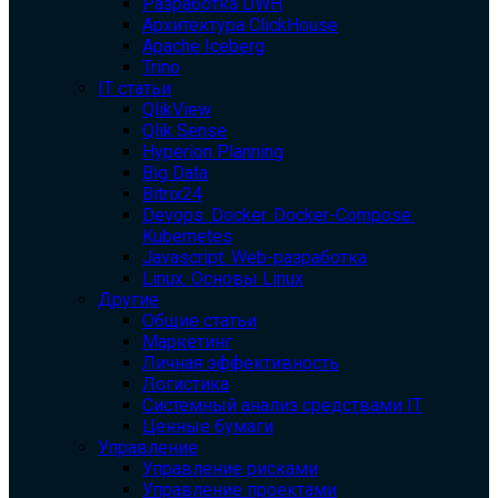
Разработка DWH
Архитектура ClickHouse
Apache Iceberg
Trino
IT статьи
QlikView
Qlik Sense
Hyperion Planning
Big Data
Bitrix24
Devops. Docker. Docker-Compose.
Kubernetes
Javascript. Web-разработка
Linux. Основы Linux
Другие
Общие статьи
Маркетинг
Личная эффективность
Логистика
Системный анализ средствами IT
Ценные бумаги
Управление
Управление рисками
Управление проектами