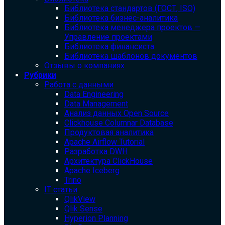
Библиотека cтандартов (ГОСТ, ISO)
Библиотека бизнес-аналитика
Библиотека менеджера проектов —
Управление проектами
Библиотека финансиста
Библиотека шаблонов документов
Отзывы о компаниях
Рубрики
Работа с данными
Data Engineering
Data Management
Анализ данных Open Source
Clickhouse Columnar Database
Продуктовая аналитика
Apache Airflow Tutorial
Разработка DWH
Архитектура ClickHouse
Apache Iceberg
Trino
IT статьи
QlikView
Qlik Sense
Hyperion Planning