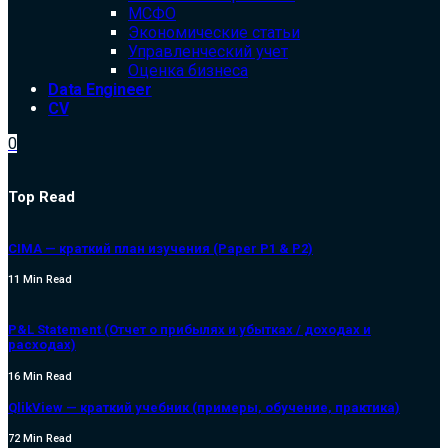
МСФО
Экономические статьи
Управленческий учет
Оценка бизнеса
Data Engineer
CV
0
Top Read
CIMA — краткий план изучения (Paper P1 & P2)
11 Min Read
P&L Statement (Отчет о прибылях и убытках / доходах и
расходах)
16 Min Read
QlikView — краткий учебник (примеры, обучение, практика)
72 Min Read