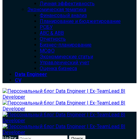
Личная эффективность
Экономическая тематика
Финансовый анализ
Планирование и бюджетирование
РСБУ
ABC & ABB
Отчетность
Бизнес-планирование
МСФО
Экономические статьи
Управленческий учет
Оценка бизнеса
Data Engineer
CV
Найти: