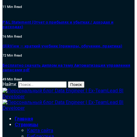
11 Min Read
P&L Statement (Отчет о прибылях и убытках / доходах и
расходах)
16 Min Read
QlikView — краткий учебник (примеры, обучение, практика)
72 Min Read
Бесплатно скачать диплом на тему Автоматизация управления
запасами pdf
49 Min Read
Найти:
Главная
Страницы
Карта сайта
Библиотека