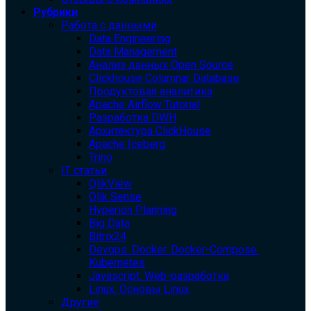
Рубрики
Работа с данными
Data Engineering
Data Management
Анализ данных Open Source
Clickhouse Columnar Database
Продуктовая аналитика
Apache Airflow Tutorial
Разработка DWH
Архитектура ClickHouse
Apache Iceberg
Trino
IT статьи
QlikView
Qlik Sense
Hyperion Planning
Big Data
Bitrix24
Devops. Docker. Docker-Compose.
Kubernetes
Javascript. Web-разработка
Linux. Основы Linux
Другие