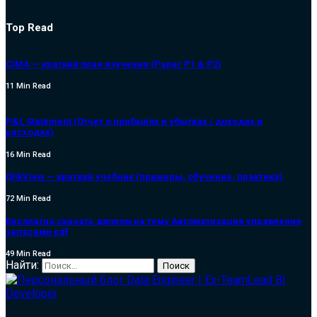
Top Read
CIMA — краткий план изучения (Paper P1 & P2)
11 Min Read
P&L Statement (Отчет о прибылях и убытках / доходах и
расходах)
16 Min Read
QlikView — краткий учебник (примеры, обучение, практика)
72 Min Read
Бесплатно скачать диплом на тему Автоматизация управления
запасами pdf
49 Min Read
Найти: