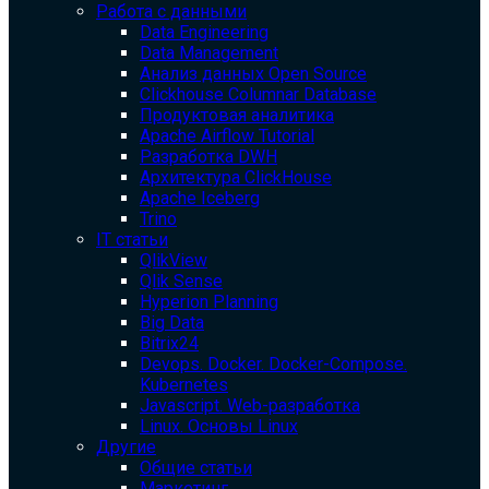
Работа с данными
Data Engineering
Data Management
Анализ данных Open Source
Clickhouse Columnar Database
Продуктовая аналитика
Apache Airflow Tutorial
Разработка DWH
Архитектура ClickHouse
Apache Iceberg
Trino
IT статьи
QlikView
Qlik Sense
Hyperion Planning
Big Data
Bitrix24
Devops. Docker. Docker-Compose.
Kubernetes
Javascript. Web-разработка
Linux. Основы Linux
Другие
Общие статьи
Маркетинг