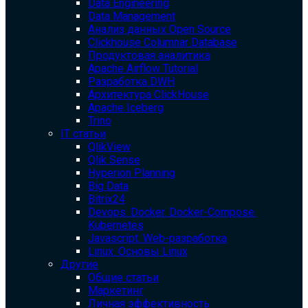
Data Engineering
Data Management
Анализ данных Open Source
Clickhouse Columnar Database
Продуктовая аналитика
Apache Airflow Tutorial
Разработка DWH
Архитектура ClickHouse
Apache Iceberg
Trino
IT статьи
QlikView
Qlik Sense
Hyperion Planning
Big Data
Bitrix24
Devops. Docker. Docker-Compose.
Kubernetes
Javascript. Web-разработка
Linux. Основы Linux
Другие
Общие статьи
Маркетинг
Личная эффективность