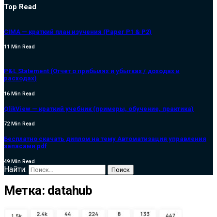
Top Read
CIMA — краткий план изучения (Paper P1 & P2)
11 Min Read
P&L Statement (Отчет о прибылях и убытках / доходах и
расходах)
16 Min Read
QlikView — краткий учебник (примеры, обучение, практика)
72 Min Read
Бесплатно скачать диплом на тему Автоматизация управления
запасами pdf
49 Min Read
Найти:
Метка:
datahub