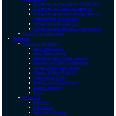
Библиотека cтандартов (ГОСТ, ISO)
Библиотека бизнес-аналитика
Библиотека менеджера проектов —
Управление проектами
Библиотека финансиста
Библиотека шаблонов документов
Отзывы о компаниях
Рубрики
Работа с данными
Data Engineering
Data Management
Анализ данных Open Source
Clickhouse Columnar Database
Продуктовая аналитика
Apache Airflow Tutorial
Разработка DWH
Архитектура ClickHouse
Apache Iceberg
Trino
IT статьи
QlikView
Qlik Sense
Hyperion Planning