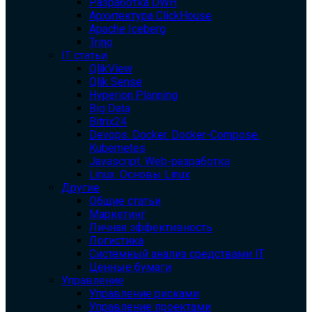
Разработка DWH
Архитектура ClickHouse
Apache Iceberg
Trino
IT статьи
QlikView
Qlik Sense
Hyperion Planning
Big Data
Bitrix24
Devops. Docker. Docker-Compose.
Kubernetes
Javascript. Web-разработка
Linux. Основы Linux
Другие
Общие статьи
Маркетинг
Личная эффективность
Логистика
Системный анализ средствами IT
Ценные бумаги
Управление
Управление рисками
Управление проектами