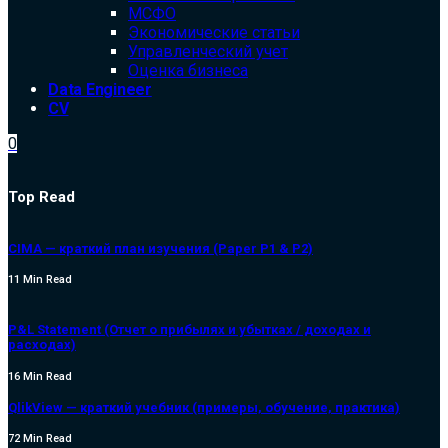
МСФО
Экономические статьи
Управленческий учет
Оценка бизнеса
Data Engineer
CV
0
Top Read
CIMA — краткий план изучения (Paper P1 & P2)
11 Min Read
P&L Statement (Отчет о прибылях и убытках / доходах и
расходах)
16 Min Read
QlikView — краткий учебник (примеры, обучение, практика)
72 Min Read