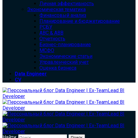
Личная эффективность
Экономическая тематика
Финансовый анализ
Планирование и бюджетирование
РСБУ
ABC & ABB
Отчетность
Бизнес-планирование
МСФО
Экономические статьи
Управленческий учет
Оценка бизнеса
Data Engineer
CV
Найти: