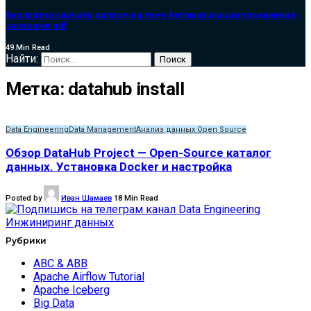
Бесплатно скачать диплом на тему Автоматизация управления
запасами pdf
49 Min Read
Найти:
Метка:
datahub install
Data Engineering
Data Management
Анализ данных Open Source
Обзор DataHub Project — Open-Source каталог
данных. Установка Docker и настройка
Posted by
Иван Шамаев
18 Min Read
Рубрики
ABC & ABB
Apache Airflow Tutorial
Apache Iceberg
Big Data