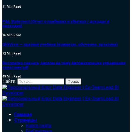
11 Min Read
P&L Statement (Отчет о прибылях и убытках / доходах и
расходах)
16 Min Read
QlikView — краткий учебник (примеры, обучение, практика)
72 Min Read
Бесплатно скачать диплом на тему Автоматизация управления
запасами pdf
49 Min Read
Найти:
Главная
Страницы
Карта сайта
Библиотека