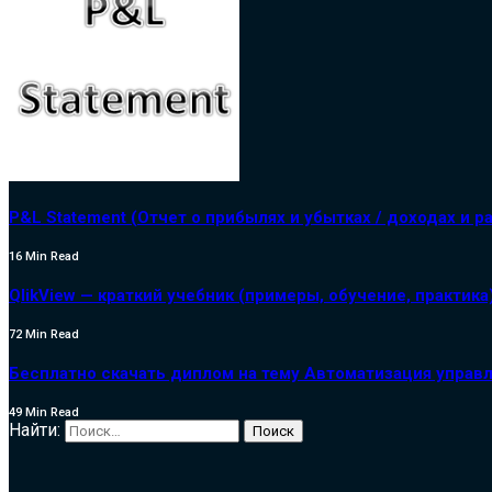
P&L Statement (Отчет о прибылях и убытках / доходах и р
16 Min Read
QlikView — краткий учебник (примеры, обучение, практика
72 Min Read
Бесплатно скачать диплом на тему Автоматизация управл
49 Min Read
Найти: