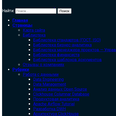
Найти:
Главная
Страницы
Карта сайта
Библиотека
Библиотека cтандартов (ГОСТ, ISO)
Библиотека бизнес-аналитика
Библиотека менеджера проектов — Упра
Библиотека финансиста
Библиотека шаблонов документов
Отзывы о компаниях
Рубрики
Работа с данными
Data Engineering
Data Management
Анализ данных Open Source
Clickhouse Columnar Database
Продуктовая аналитика
Apache Airflow Tutorial
Разработка DWH
Архитектура ClickHouse