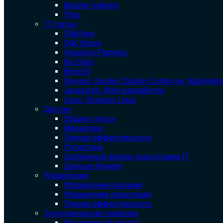
Apache Iceberg
Trino
IT статьи
QlikView
Qlik Sense
Hyperion Planning
Big Data
Bitrix24
Devops. Docker. Docker-Compose. Kubernet
Javascript. Web-разработка
Linux. Основы Linux
Другие
Общие статьи
Маркетинг
Личная эффективность
Логистика
Системный анализ средствами IT
Ценные бумаги
Управление
Управление рисками
Управление проектами
Личная эффективность
Экономическая тематика
Финансовый анализ