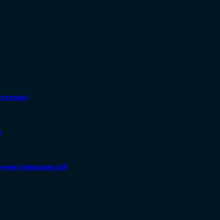
асходах)
)
ения запасами pdf