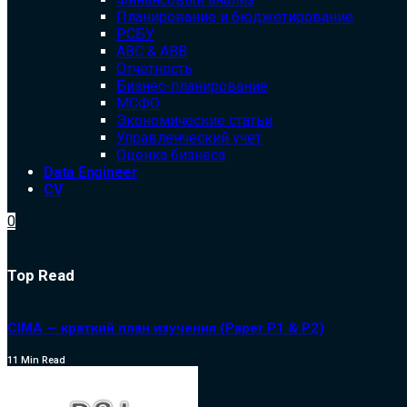
Планирование и бюджетирование
РСБУ
ABC & ABB
Отчетность
Бизнес-планирование
МСФО
Экономические статьи
Управленческий учет
Оценка бизнеса
Data Engineer
CV
0
Top Read
CIMA — краткий план изучения (Paper P1 & P2)
11 Min Read