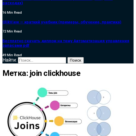
расходах)
16 Min Read
QlikView — краткий учебник (примеры, обучение, практика)
72 Min Read
Бесплатно скачать диплом на тему Автоматизация управления
запасами pdf
49 Min Read
Найти:
Метка:
join clickhouse