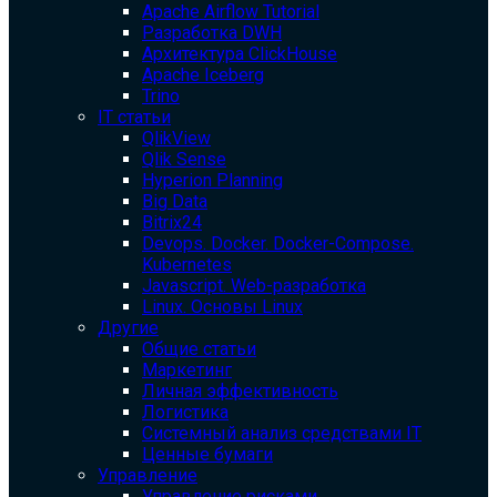
Apache Airflow Tutorial
Разработка DWH
Архитектура ClickHouse
Apache Iceberg
Trino
IT статьи
QlikView
Qlik Sense
Hyperion Planning
Big Data
Bitrix24
Devops. Docker. Docker-Compose.
Kubernetes
Javascript. Web-разработка
Linux. Основы Linux
Другие
Общие статьи
Маркетинг
Личная эффективность
Логистика
Системный анализ средствами IT
Ценные бумаги
Управление
Управление рисками