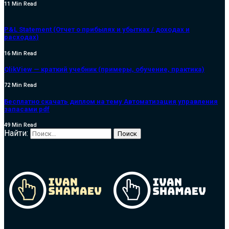
11 Min Read
P&L Statement (Отчет о прибылях и убытках / доходах и
расходах)
16 Min Read
QlikView — краткий учебник (примеры, обучение, практика)
72 Min Read
Бесплатно скачать диплом на тему Автоматизация управления
запасами pdf
49 Min Read
Найти: