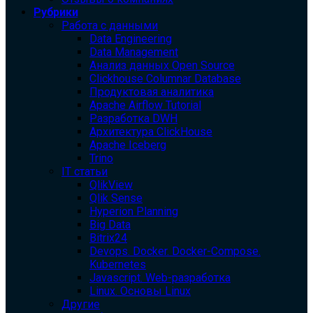
Рубрики
Работа с данными
Data Engineering
Data Management
Анализ данных Open Source
Clickhouse Columnar Database
Продуктовая аналитика
Apache Airflow Tutorial
Разработка DWH
Архитектура ClickHouse
Apache Iceberg
Trino
IT статьи
QlikView
Qlik Sense
Hyperion Planning
Big Data
Bitrix24
Devops. Docker. Docker-Compose.
Kubernetes
Javascript. Web-разработка
Linux. Основы Linux
Другие