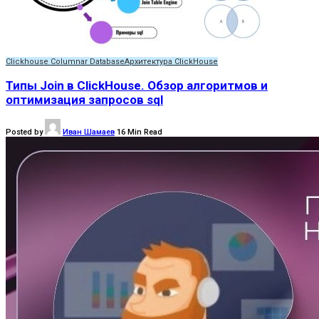
Clickhouse Columnar Database
Архитектура ClickHouse
Типы Join в ClickHouse. Обзор алгоритмов и
оптимизация запросов sql
Posted by
Иван Шамаев
16 Min Read