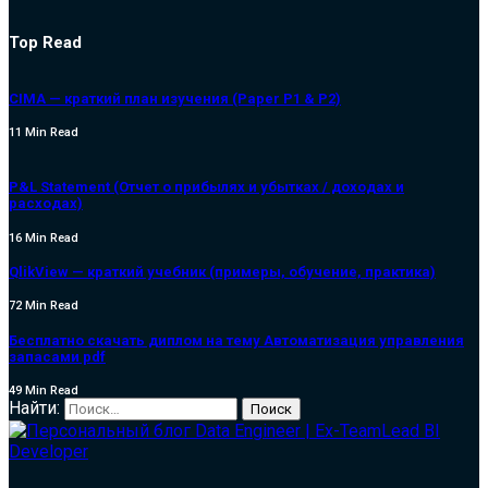
Top Read
CIMA — краткий план изучения (Paper P1 & P2)
11 Min Read
P&L Statement (Отчет о прибылях и убытках / доходах и
расходах)
16 Min Read
QlikView — краткий учебник (примеры, обучение, практика)
72 Min Read
Бесплатно скачать диплом на тему Автоматизация управления
запасами pdf
49 Min Read
Найти: