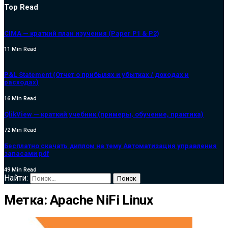
Top Read
CIMA — краткий план изучения (Paper P1 & P2)
11 Min Read
P&L Statement (Отчет о прибылях и убытках / доходах и
расходах)
16 Min Read
QlikView — краткий учебник (примеры, обучение, практика)
72 Min Read
Бесплатно скачать диплом на тему Автоматизация управления
запасами pdf
49 Min Read
Найти:
Метка:
Apache NiFi Linux