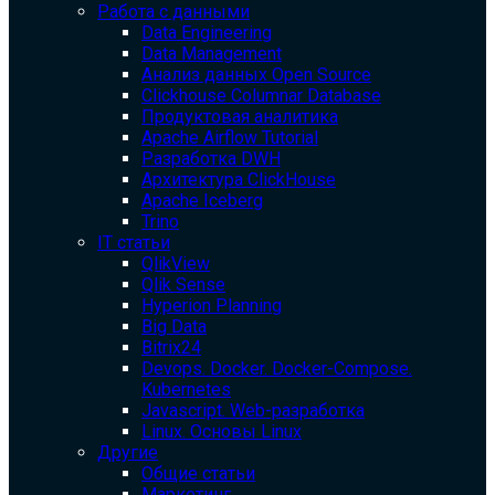
Работа с данными
Data Engineering
Data Management
Анализ данных Open Source
Clickhouse Columnar Database
Продуктовая аналитика
Apache Airflow Tutorial
Разработка DWH
Архитектура ClickHouse
Apache Iceberg
Trino
IT статьи
QlikView
Qlik Sense
Hyperion Planning
Big Data
Bitrix24
Devops. Docker. Docker-Compose.
Kubernetes
Javascript. Web-разработка
Linux. Основы Linux
Другие
Общие статьи
Маркетинг