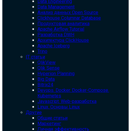
Data Engineering
Data Management
Анализ данных Open Source
Clickhouse Columnar Database
Продуктовая аналитика
Apache Airflow Tutorial
Разработка DWH
Архитектура ClickHouse
Apache Iceberg
Trino
IT статьи
QlikView
Qlik Sense
Hyperion Planning
Big Data
Bitrix24
Devops. Docker. Docker-Compose.
Kubernetes
Javascript. Web-разработка
Linux. Основы Linux
Другие
Общие статьи
Маркетинг
Личная эффективность