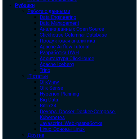
Рубрики
Работа с данными
Data Engineering
Data Management
Анализ данных Open Source
Clickhouse Columnar Database
Продуктовая аналитика
Apache Airflow Tutorial
Разработка DWH
Архитектура ClickHouse
Apache Iceberg
Trino
IT статьи
QlikView
Qlik Sense
Hyperion Planning
Big Data
Bitrix24
Devops. Docker. Docker-Compose.
Kubernetes
Javascript. Web-разработка
Linux. Основы Linux
Другие