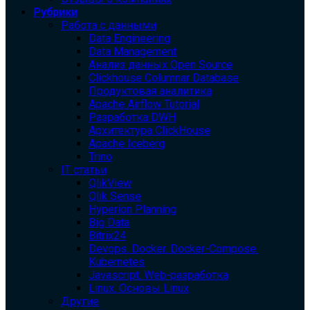
Рубрики
Работа с данными
Data Engineering
Data Management
Анализ данных Open Source
Clickhouse Columnar Database
Продуктовая аналитика
Apache Airflow Tutorial
Разработка DWH
Архитектура ClickHouse
Apache Iceberg
Trino
IT статьи
QlikView
Qlik Sense
Hyperion Planning
Big Data
Bitrix24
Devops. Docker. Docker-Compose.
Kubernetes
Javascript. Web-разработка
Linux. Основы Linux
Другие