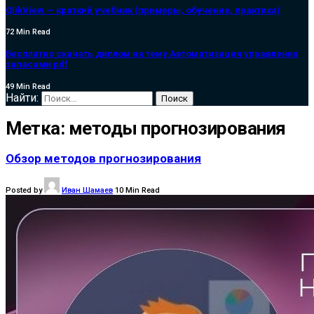
QlikView — краткий учебник (примеры, обучение, практика)
72 Min Read
Бесплатно скачать диплом на тему Автоматизация управления
запасами pdf
49 Min Read
Найти:
Метка:
методы прогнозирования
Обзор методов прогнозирования
Posted by
Иван Шамаев
10 Min Read