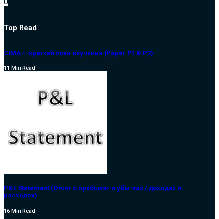
0
Top Read
CIMA — краткий план изучения (Paper P1 & P2)
11 Min Read
P&L Statement (Отчет о прибылях и убытках / доходах и
расходах)
16 Min Read