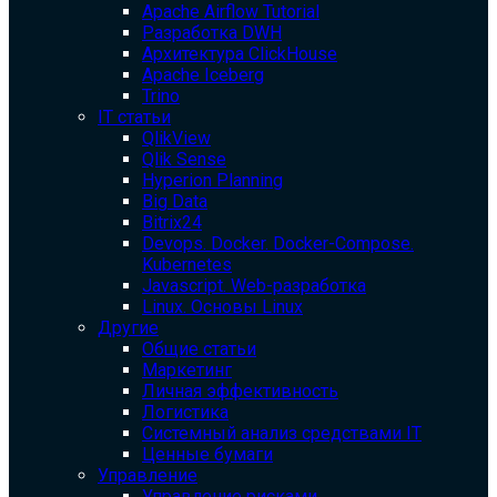
Apache Airflow Tutorial
Разработка DWH
Архитектура ClickHouse
Apache Iceberg
Trino
IT статьи
QlikView
Qlik Sense
Hyperion Planning
Big Data
Bitrix24
Devops. Docker. Docker-Compose.
Kubernetes
Javascript. Web-разработка
Linux. Основы Linux
Другие
Общие статьи
Маркетинг
Личная эффективность
Логистика
Системный анализ средствами IT
Ценные бумаги
Управление
Управление рисками