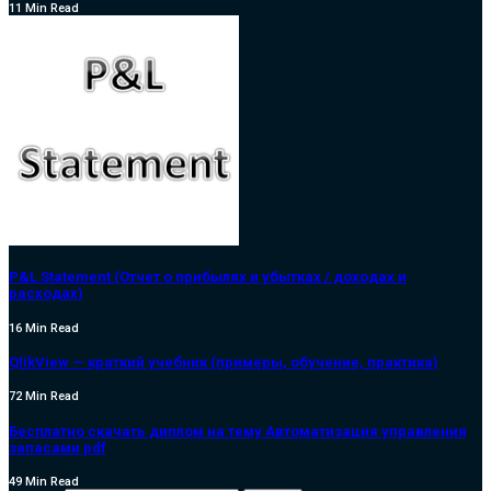
11 Min Read
P&L Statement (Отчет о прибылях и убытках / доходах и
расходах)
16 Min Read
QlikView — краткий учебник (примеры, обучение, практика)
72 Min Read
Бесплатно скачать диплом на тему Автоматизация управления
запасами pdf
49 Min Read