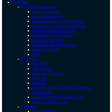
Рубрики
Работа с данными
Data Engineering
Data Management
Анализ данных Open Source
Clickhouse Columnar Database
Продуктовая аналитика
Apache Airflow Tutorial
Разработка DWH
Архитектура ClickHouse
Apache Iceberg
Trino
IT статьи
QlikView
Qlik Sense
Hyperion Planning
Big Data
Bitrix24
Devops. Docker. Docker-Compose.
Kubernetes
Javascript. Web-разработка
Linux. Основы Linux
Другие
Общие статьи