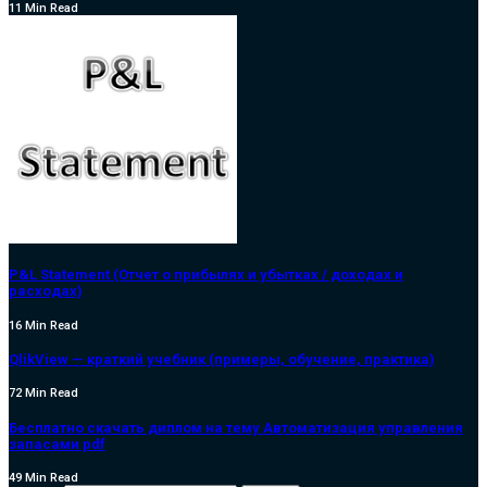
11 Min Read
P&L Statement (Отчет о прибылях и убытках / доходах и
расходах)
16 Min Read
QlikView — краткий учебник (примеры, обучение, практика)
72 Min Read
Бесплатно скачать диплом на тему Автоматизация управления
запасами pdf
49 Min Read