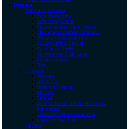
Рубрики
Работа с данными
Data Engineering
Data Management
Анализ данных Open Source
Clickhouse Columnar Database
Продуктовая аналитика
Apache Airflow Tutorial
Разработка DWH
Архитектура ClickHouse
Apache Iceberg
Trino
IT статьи
QlikView
Qlik Sense
Hyperion Planning
Big Data
Bitrix24
Devops. Docker. Docker-Compose.
Kubernetes
Javascript. Web-разработка
Linux. Основы Linux
Другие