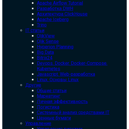
Apache Airflow Tutorial
Разработка DWH
Архитектура ClickHouse
Apache Iceberg
Trino
IT статьи
QlikView
Qlik Sense
Hyperion Planning
Big Data
Bitrix24
Devops. Docker. Docker-Compose.
Kubernetes
Javascript. Web-разработка
Linux. Основы Linux
Другие
Общие статьи
Маркетинг
Личная эффективность
Логистика
Системный анализ средствами IT
Ценные бумаги
Управление
Управление рисками