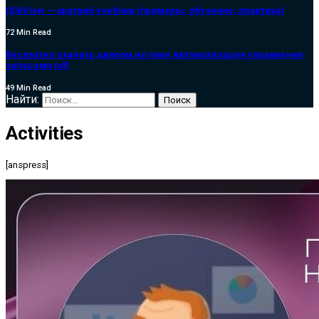
QlikView — краткий учебник (примеры, обучение, практика)
72 Min Read
Бесплатно скачать диплом на тему Автоматизация управления
запасами pdf
49 Min Read
Найти:
Activities
[anspress]