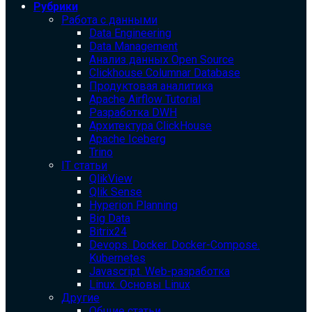
Рубрики
Работа с данными
Data Engineering
Data Management
Анализ данных Open Source
Clickhouse Columnar Database
Продуктовая аналитика
Apache Airflow Tutorial
Разработка DWH
Архитектура ClickHouse
Apache Iceberg
Trino
IT статьи
QlikView
Qlik Sense
Hyperion Planning
Big Data
Bitrix24
Devops. Docker. Docker-Compose.
Kubernetes
Javascript. Web-разработка
Linux. Основы Linux
Другие
Общие статьи