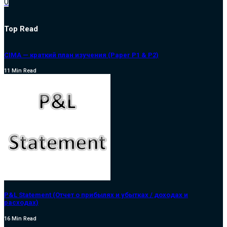
0
Top Read
CIMA — краткий план изучения (Paper P1 & P2)
11 Min Read
P&L Statement (Отчет о прибылях и убытках / доходах и
расходах)
16 Min Read