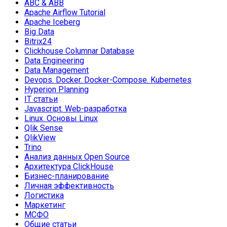
ABC & ABB
Apache Airflow Tutorial
Apache Iceberg
Big Data
Bitrix24
Clickhouse Columnar Database
Data Engineering
Data Management
Devops. Docker. Docker-Compose. Kubernetes
Hyperion Planning
IT статьи
Javascript. Web-разработка
Linux. Основы Linux
Qlik Sense
QlikView
Trino
Анализ данных Open Source
Архитектура ClickHouse
Бизнес-планирование
Личная эффективность
Логистика
Маркетинг
МСФО
Общие статьи