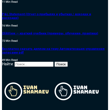
11 Min Read
P&L Statement (Отчет о прибылях и убытках / доходах и
расходах)
16 Min Read
QlikView — краткий учебник (примеры, обучение, практика)
72 Min Read
Бесплатно скачать диплом на тему Автоматизация управления
запасами pdf
49 Min Read
Найти: