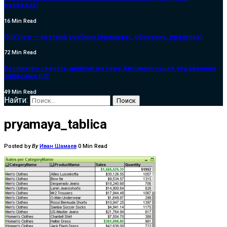
расходах)
16 Min Read
QlikView — краткий учебник (примеры, обучение, практика)
72 Min Read
Бесплатно скачать диплом на тему Автоматизация управления
запасами pdf
49 Min Read
Найти:
pryamaya_tablica
Posted by
By
Иван Шамаев
0 Min Read