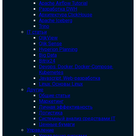
Apache Airflow Tutorial
Разработка DWH
Архитектура ClickHouse
Apache Iceberg
Trino
IT статьи
QlikView
Qlik Sense
Hyperion Planning
Big Data
Bitrix24
Devops. Docker. Docker-Compose.
Kubernetes
Javascript. Web-разработка
Linux. Основы Linux
Другие
Общие статьи
Маркетинг
Личная эффективность
Логистика
Системный анализ средствами IT
Ценные бумаги
Управление
Управление рисками