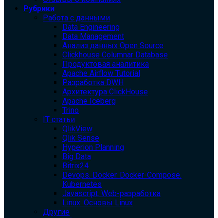
Рубрики
Работа с данными
Data Engineering
Data Management
Анализ данных Open Source
Clickhouse Columnar Database
Продуктовая аналитика
Apache Airflow Tutorial
Разработка DWH
Архитектура ClickHouse
Apache Iceberg
Trino
IT статьи
QlikView
Qlik Sense
Hyperion Planning
Big Data
Bitrix24
Devops. Docker. Docker-Compose.
Kubernetes
Javascript. Web-разработка
Linux. Основы Linux
Другие