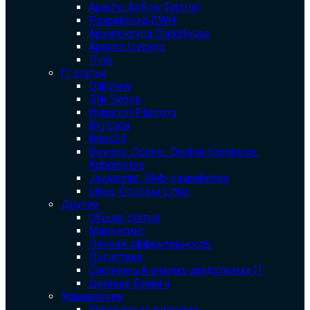
Apache Airflow Tutorial
Разработка DWH
Архитектура ClickHouse
Apache Iceberg
Trino
IT статьи
QlikView
Qlik Sense
Hyperion Planning
Big Data
Bitrix24
Devops. Docker. Docker-Compose.
Kubernetes
Javascript. Web-разработка
Linux. Основы Linux
Другие
Общие статьи
Маркетинг
Личная эффективность
Логистика
Системный анализ средствами IT
Ценные бумаги
Управление
Управление рисками