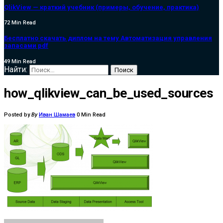
QlikView — краткий учебник (примеры, обучение, практика)
72 Min Read
Бесплатно скачать диплом на тему Автоматизация управления
запасами pdf
49 Min Read
Найти:
how_qlikview_can_be_used_sources
Posted by
By
Иван Шамаев
0 Min Read