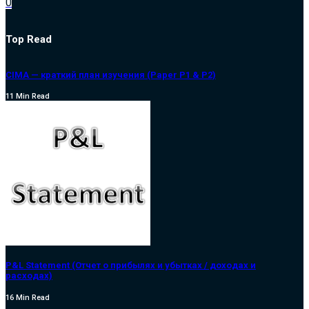
0
Top Read
CIMA — краткий план изучения (Paper P1 & P2)
11 Min Read
P&L Statement (Отчет о прибылях и убытках / доходах и
расходах)
16 Min Read