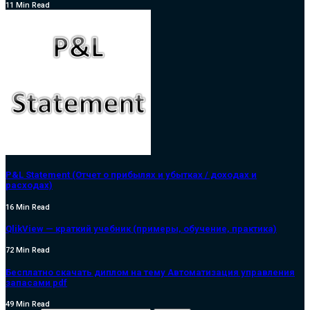
11 Min Read
P&L Statement (Отчет о прибылях и убытках / доходах и
расходах)
16 Min Read
QlikView — краткий учебник (примеры, обучение, практика)
72 Min Read
Бесплатно скачать диплом на тему Автоматизация управления
запасами pdf
49 Min Read