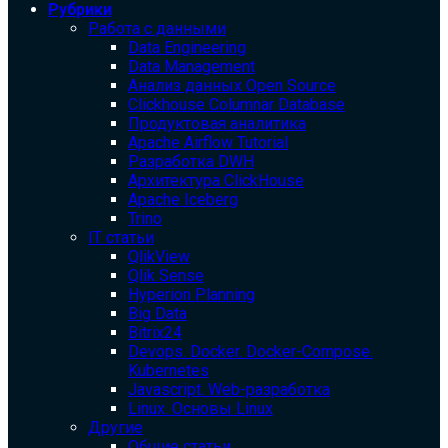
Рубрики
Работа с данными
Data Engineering
Data Management
Анализ данных Open Source
Clickhouse Columnar Database
Продуктовая аналитика
Apache Airflow Tutorial
Разработка DWH
Архитектура ClickHouse
Apache Iceberg
Trino
IT статьи
QlikView
Qlik Sense
Hyperion Planning
Big Data
Bitrix24
Devops. Docker. Docker-Compose.
Kubernetes
Javascript. Web-разработка
Linux. Основы Linux
Другие
Общие статьи