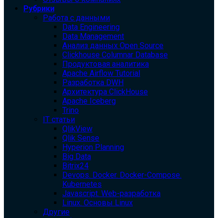
Рубрики
Работа с данными
Data Engineering
Data Management
Анализ данных Open Source
Clickhouse Columnar Database
Продуктовая аналитика
Apache Airflow Tutorial
Разработка DWH
Архитектура ClickHouse
Apache Iceberg
Trino
IT статьи
QlikView
Qlik Sense
Hyperion Planning
Big Data
Bitrix24
Devops. Docker. Docker-Compose.
Kubernetes
Javascript. Web-разработка
Linux. Основы Linux
Другие