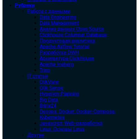
Рубрики
Работа с данными
Data Engineering
Data Management
Анализ данных Open Source
Clickhouse Columnar Database
Продуктовая аналитика
Apache Airflow Tutorial
Разработка DWH
Архитектура ClickHouse
Apache Iceberg
Trino
IT статьи
QlikView
Qlik Sense
Hyperion Planning
Big Data
Bitrix24
Devops. Docker. Docker-Compose.
Kubernetes
Javascript. Web-разработка
Linux. Основы Linux
Другие