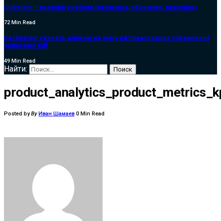
QlikView — краткий учебник (примеры, обучение, практика)
72 Min Read
Бесплатно скачать диплом на тему Автоматизация управления
запасами pdf
49 Min Read
Найти:
product_analytics_product_metrics_k
Posted by
By
Иван Шамаев
0 Min Read