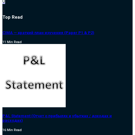
0
Top Read
CIMA — краткий план изучения (Paper P1 & P2)
11 Min Read
P&L Statement (Отчет о прибылях и убытках / доходах и
расходах)
16 Min Read