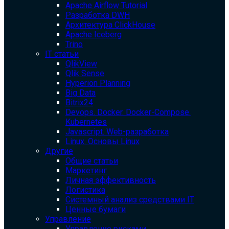
Apache Airflow Tutorial
Разработка DWH
Архитектура ClickHouse
Apache Iceberg
Trino
IT статьи
QlikView
Qlik Sense
Hyperion Planning
Big Data
Bitrix24
Devops. Docker. Docker-Compose.
Kubernetes
Javascript. Web-разработка
Linux. Основы Linux
Другие
Общие статьи
Маркетинг
Личная эффективность
Логистика
Системный анализ средствами IT
Ценные бумаги
Управление
Управление рисками