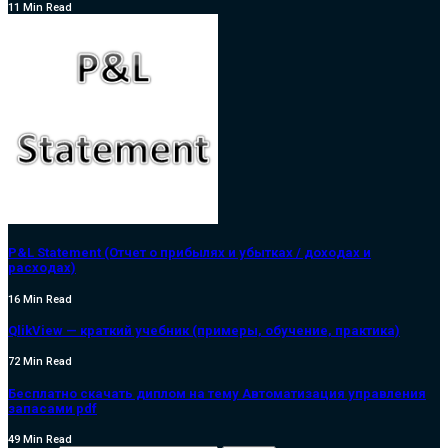
11 Min Read
P&L Statement (Отчет о прибылях и убытках / доходах и
расходах)
16 Min Read
QlikView — краткий учебник (примеры, обучение, практика)
72 Min Read
Бесплатно скачать диплом на тему Автоматизация управления
запасами pdf
49 Min Read