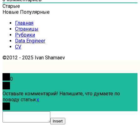
Старые
Новые
Популярные
Главная
Страницы
Рубрики
Data Engineer
CV
©2012 - 2025 Ivan Shamaev
0
Оставьте комментарий! Напишите, что думаете по
поводу статьи.
x
Insert