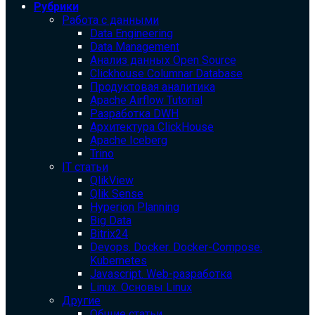
Рубрики
Работа с данными
Data Engineering
Data Management
Анализ данных Open Source
Clickhouse Columnar Database
Продуктовая аналитика
Apache Airflow Tutorial
Разработка DWH
Архитектура ClickHouse
Apache Iceberg
Trino
IT статьи
QlikView
Qlik Sense
Hyperion Planning
Big Data
Bitrix24
Devops. Docker. Docker-Compose.
Kubernetes
Javascript. Web-разработка
Linux. Основы Linux
Другие
Общие статьи