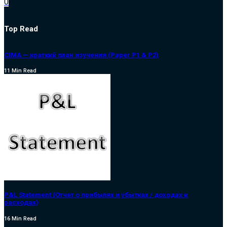
0
Top Read
CIMA — краткий план изучения (Paper P1 & P2)
11 Min Read
P&L Statement (Отчет о прибылях и убытках / доходах и
расходах)
16 Min Read