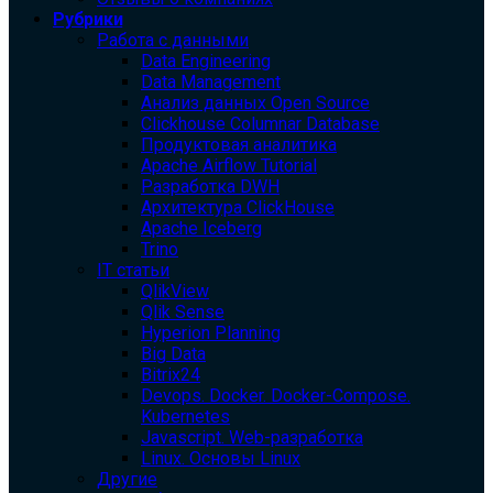
Рубрики
Работа с данными
Data Engineering
Data Management
Анализ данных Open Source
Clickhouse Columnar Database
Продуктовая аналитика
Apache Airflow Tutorial
Разработка DWH
Архитектура ClickHouse
Apache Iceberg
Trino
IT статьи
QlikView
Qlik Sense
Hyperion Planning
Big Data
Bitrix24
Devops. Docker. Docker-Compose.
Kubernetes
Javascript. Web-разработка
Linux. Основы Linux
Другие