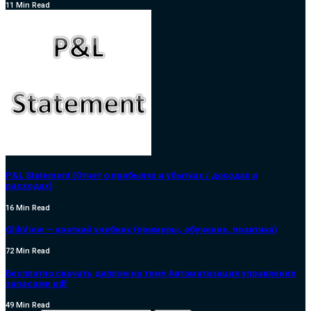
11 Min Read
P&L Statement (Отчет о прибылях и убытках / доходах и
расходах)
16 Min Read
QlikView — краткий учебник (примеры, обучение, практика)
72 Min Read
Бесплатно скачать диплом на тему Автоматизация управления
запасами pdf
49 Min Read