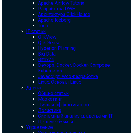
Apache Airflow Tutorial
Разработка DWH
Архитектура ClickHouse
Apache Iceberg
Trino
IT статьи
QlikView
Qlik Sense
Hyperion Planning
Big Data
Bitrix24
Devops. Docker. Docker-Compose.
Kubernetes
Javascript. Web-разработка
Linux. Основы Linux
Другие
Общие статьи
Маркетинг
Личная эффективность
Логистика
Системный анализ средствами IT
Ценные бумаги
Управление
Управление рисками