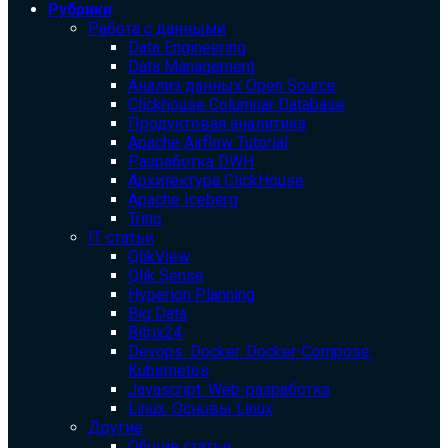
Рубрики
Работа с данными
Data Engineering
Data Management
Анализ данных Open Source
Clickhouse Columnar Database
Продуктовая аналитика
Apache Airflow Tutorial
Разработка DWH
Архитектура ClickHouse
Apache Iceberg
Trino
IT статьи
QlikView
Qlik Sense
Hyperion Planning
Big Data
Bitrix24
Devops. Docker. Docker-Compose.
Kubernetes
Javascript. Web-разработка
Linux. Основы Linux
Другие
Общие статьи