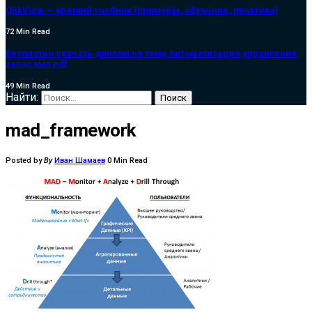
QlikView — краткий учебник (примеры, обучение, практика)
72 Min Read
Бесплатно скачать диплом на тему Автоматизация управления
запасами pdf
49 Min Read
Найти:
mad_framework
Posted by
By
Иван Шамаев
0 Min Read