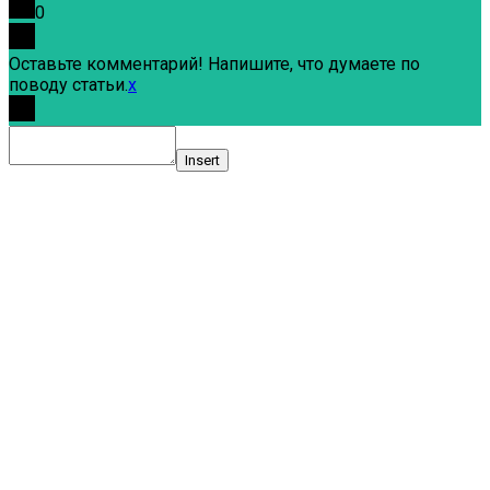
0
Оставьте комментарий! Напишите, что думаете по
поводу статьи.
x
Insert