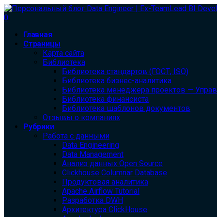
0
Главная
Страницы
Карта сайта
Библиотека
Библиотека cтандартов (ГОСТ, ISO)
Библиотека бизнес-аналитика
Библиотека менеджера проектов — Упра
Библиотека финансиста
Библиотека шаблонов документов
Отзывы о компаниях
Рубрики
Работа с данными
Data Engineering
Data Management
Анализ данных Open Source
Clickhouse Columnar Database
Продуктовая аналитика
Apache Airflow Tutorial
Разработка DWH
Архитектура ClickHouse