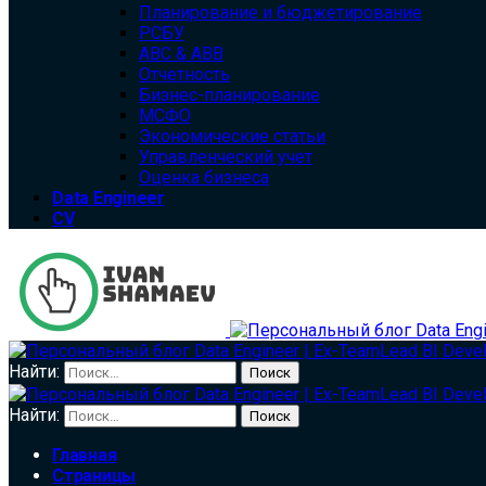
Планирование и бюджетирование
РСБУ
ABC & ABB
Отчетность
Бизнес-планирование
МСФО
Экономические статьи
Управленческий учет
Оценка бизнеса
Data Engineer
CV
Найти:
Найти:
Главная
Страницы