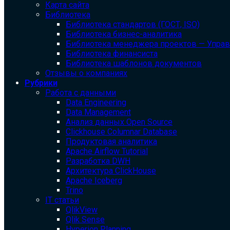
Карта сайта
Библиотека
Библиотека cтандартов (ГОСТ, ISO)
Библиотека бизнес-аналитика
Библиотека менеджера проектов — Упра
Библиотека финансиста
Библиотека шаблонов документов
Отзывы о компаниях
Рубрики
Работа с данными
Data Engineering
Data Management
Анализ данных Open Source
Clickhouse Columnar Database
Продуктовая аналитика
Apache Airflow Tutorial
Разработка DWH
Архитектура ClickHouse
Apache Iceberg
Trino
IT статьи
QlikView
Qlik Sense
Hyperion Planning