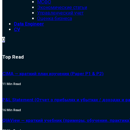
МСФО
Экономические статьи
Управленческий учет
Оценка бизнеса
Data Engineer
CV
0
Top Read
CIMA — краткий план изучения (Paper P1 & P2)
11 Min Read
P&L Statement (Отчет о прибылях и убытках / доходах и р
16 Min Read
QlikView — краткий учебник (примеры, обучение, практика