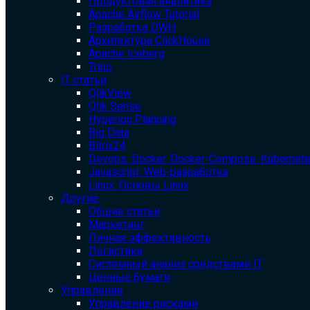
Продуктовая аналитика
Apache Airflow Tutorial
Разработка DWH
Архитектура ClickHouse
Apache Iceberg
Trino
IT статьи
QlikView
Qlik Sense
Hyperion Planning
Big Data
Bitrix24
Devops. Docker. Docker-Compose. Kubernet
Javascript. Web-разработка
Linux. Основы Linux
Другие
Общие статьи
Маркетинг
Личная эффективность
Логистика
Системный анализ средствами IT
Ценные бумаги
Управление
Управление рисками