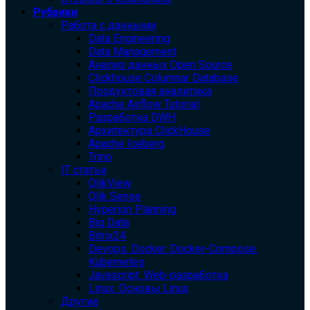
Рубрики
Работа с данными
Data Engineering
Data Management
Анализ данных Open Source
Clickhouse Columnar Database
Продуктовая аналитика
Apache Airflow Tutorial
Разработка DWH
Архитектура ClickHouse
Apache Iceberg
Trino
IT статьи
QlikView
Qlik Sense
Hyperion Planning
Big Data
Bitrix24
Devops. Docker. Docker-Compose.
Kubernetes
Javascript. Web-разработка
Linux. Основы Linux
Другие