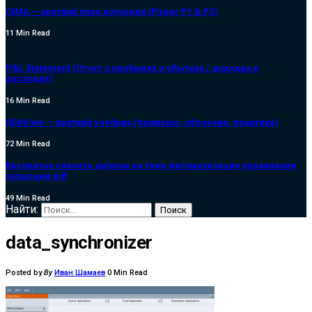
CIMA — краткий план изучения (Paper P1 & P2)
11 Min Read
P&L Statement (Отчет о прибылях и убытках / доходах и
расходах)
16 Min Read
QlikView — краткий учебник (примеры, обучение, практика)
72 Min Read
Бесплатно скачать диплом на тему Автоматизация управления
запасами pdf
49 Min Read
Найти:
data_synchronizer
Posted by
By
Иван Шамаев
0 Min Read