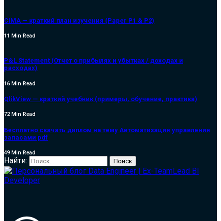
CIMA — краткий план изучения (Paper P1 & P2)
11 Min Read
P&L Statement (Отчет о прибылях и убытках / доходах и
расходах)
16 Min Read
QlikView — краткий учебник (примеры, обучение, практика)
72 Min Read
Бесплатно скачать диплом на тему Автоматизация управления
запасами pdf
49 Min Read
Найти: