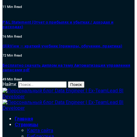
11 Min Read
P&L Statement (Отчет о прибылях и убытках / доходах и
расходах)
16 Min Read
QlikView — краткий учебник (примеры, обучение, практика)
72 Min Read
Бесплатно скачать диплом на тему Автоматизация управления
запасами pdf
49 Min Read
Найти:
Главная
Страницы
Карта сайта
Библиотека