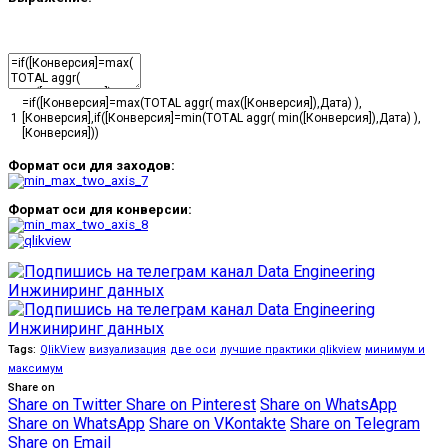
=
if
(
[
Конверсия
]
=
max
(
TOTAL
aggr
(
max
(
[
Конверсия
]
)
,
Дата
)
)
,
1
[
Конверсия
]
,
if
(
[
Конверсия
]
=
min
(
TOTAL
aggr
(
min
(
[
Конверсия
]
)
,
Дата
)
)
,
[
Конверсия
]
)
)
Формат оси для заходов:
Формат оси для конверсии:
Tags:
QlikView
визуализация
две оси
лучшие практики qlikview
минимум и
максимум
Share on
Share on Twitter
Share on Pinterest
Share on WhatsApp
Share on WhatsApp
Share on VKontakte
Share on Telegram
Share on Email