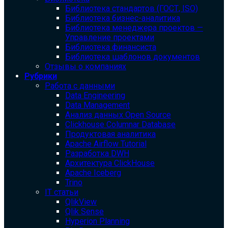
Библиотека cтандартов (ГОСТ, ISO)
Библиотека бизнес-аналитика
Библиотека менеджера проектов —
Управление проектами
Библиотека финансиста
Библиотека шаблонов документов
Отзывы о компаниях
Рубрики
Работа с данными
Data Engineering
Data Management
Анализ данных Open Source
Clickhouse Columnar Database
Продуктовая аналитика
Apache Airflow Tutorial
Разработка DWH
Архитектура ClickHouse
Apache Iceberg
Trino
IT статьи
QlikView
Qlik Sense
Hyperion Planning