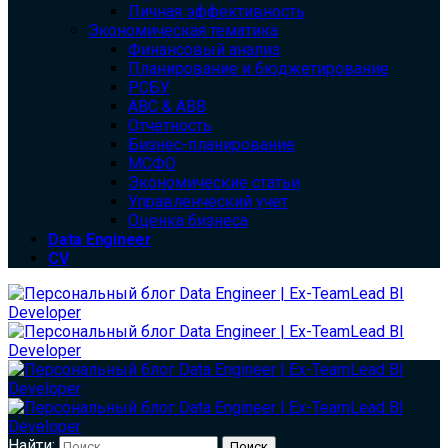
Личная эффективность
Экономическая тематика
Финансовый анализ
Планирование и бюджетирование
РСБУ
ABC & ABB
Отчетность
Бизнес-планирование
МСФО
Экономические статьи
Управленческий учет
Оценка бизнеса
Data Engineer
CV
Найти: