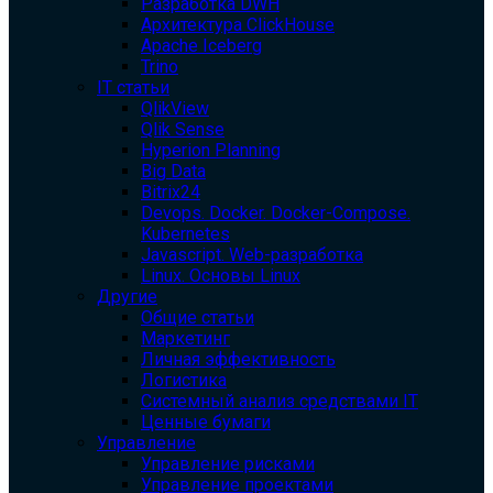
Разработка DWH
Архитектура ClickHouse
Apache Iceberg
Trino
IT статьи
QlikView
Qlik Sense
Hyperion Planning
Big Data
Bitrix24
Devops. Docker. Docker-Compose.
Kubernetes
Javascript. Web-разработка
Linux. Основы Linux
Другие
Общие статьи
Маркетинг
Личная эффективность
Логистика
Системный анализ средствами IT
Ценные бумаги
Управление
Управление рисками
Управление проектами