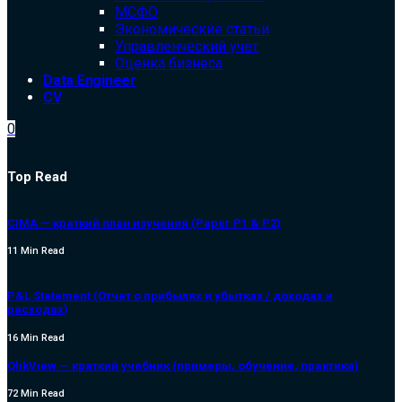
МСФО
Экономические статьи
Управленческий учет
Оценка бизнеса
Data Engineer
CV
0
Top Read
CIMA — краткий план изучения (Paper P1 & P2)
11 Min Read
P&L Statement (Отчет о прибылях и убытках / доходах и
расходах)
16 Min Read
QlikView — краткий учебник (примеры, обучение, практика)
72 Min Read