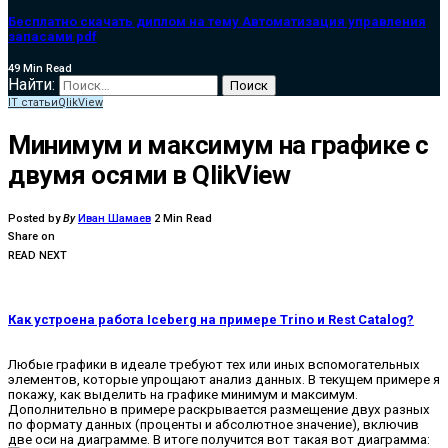
Бесплатно скачать диплом на тему Автоматизация управления
запасами pdf
49 Min Read
Найти:
IT статьи
QlikView
Минимум и максимум на графике с
двумя осями в QlikView
Posted by
By
Иван Шамаев
2 Min Read
Share on
READ NEXT
Как устроена работа Iceberg на примере Trino и Rest Catalog?
Любые графики в идеале требуют тех или иных вспомогательных
элементов, которые упрощают анализ данных. В текущем примере я
покажу, как выделить на графике минимум и максимум.
Дополнительно в примере раскрывается размещение двух разных
по формату данных (проценты и абсолютное значение), включив
две оси на диаграмме. В итоге получится вот такая вот диаграмма: