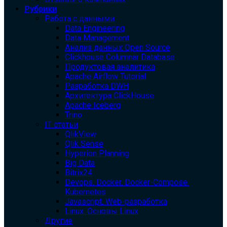
Рубрики
Работа с данными
Data Engineering
Data Management
Анализ данных Open Source
Clickhouse Columnar Database
Продуктовая аналитика
Apache Airflow Tutorial
Разработка DWH
Архитектура ClickHouse
Apache Iceberg
Trino
IT статьи
QlikView
Qlik Sense
Hyperion Planning
Big Data
Bitrix24
Devops. Docker. Docker-Compose.
Kubernetes
Javascript. Web-разработка
Linux. Основы Linux
Другие