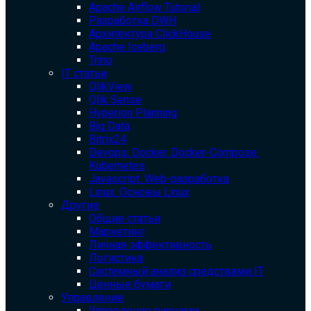
Apache Airflow Tutorial
Разработка DWH
Архитектура ClickHouse
Apache Iceberg
Trino
IT статьи
QlikView
Qlik Sense
Hyperion Planning
Big Data
Bitrix24
Devops. Docker. Docker-Compose.
Kubernetes
Javascript. Web-разработка
Linux. Основы Linux
Другие
Общие статьи
Маркетинг
Личная эффективность
Логистика
Системный анализ средствами IT
Ценные бумаги
Управление
Управление рисками