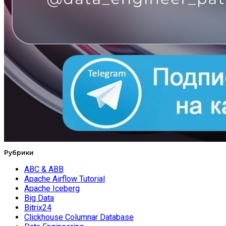
Рубрики
ABC & ABB
Apache Airflow Tutorial
Apache Iceberg
Big Data
Bitrix24
Clickhouse Columnar Database