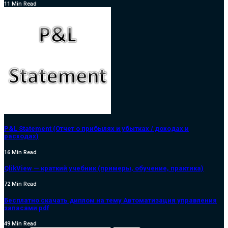
11 Min Read
P&L Statement (Отчет о прибылях и убытках / доходах и
расходах)
16 Min Read
QlikView — краткий учебник (примеры, обучение, практика)
72 Min Read
Бесплатно скачать диплом на тему Автоматизация управления
запасами pdf
49 Min Read