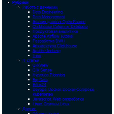
Рубрики
Работа с данными
Data Engineering
Data Management
Анализ данных Open Source
Clickhouse Columnar Database
Продуктовая аналитика
Apache Airflow Tutorial
Разработка DWH
Архитектура ClickHouse
Apache Iceberg
Trino
IT статьи
QlikView
Qlik Sense
Hyperion Planning
Big Data
Bitrix24
Devops. Docker. Docker-Compose.
Kubernetes
Javascript. Web-разработка
Linux. Основы Linux
Другие
Общие статьи