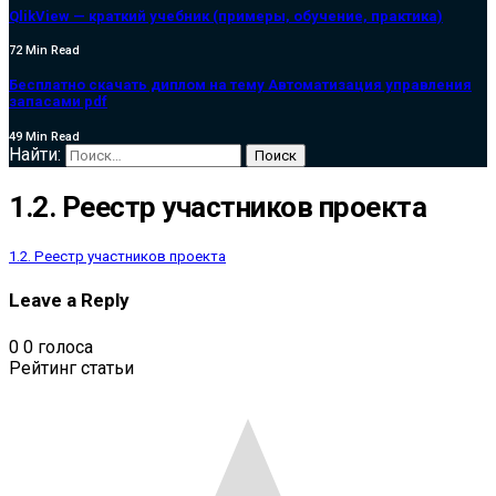
QlikView — краткий учебник (примеры, обучение, практика)
72 Min Read
Бесплатно скачать диплом на тему Автоматизация управления
запасами pdf
49 Min Read
Найти:
1.2. Реестр участников проекта
1.2. Реестр участников проекта
Leave a Reply
0
0
голоса
Рейтинг статьи