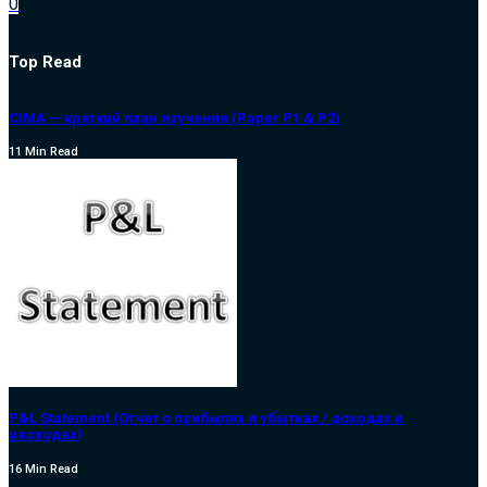
0
Top Read
CIMA — краткий план изучения (Paper P1 & P2)
11 Min Read
P&L Statement (Отчет о прибылях и убытках / доходах и
расходах)
16 Min Read