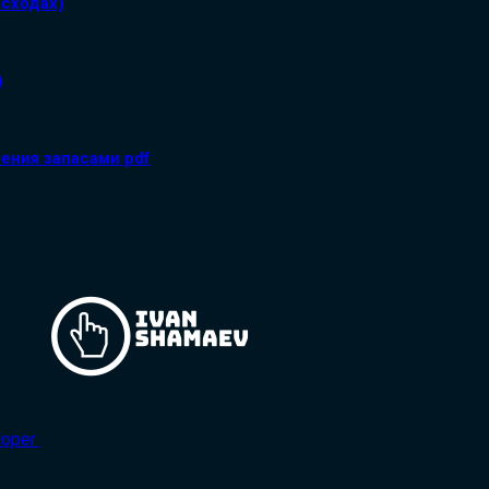
асходах)
)
ения запасами pdf