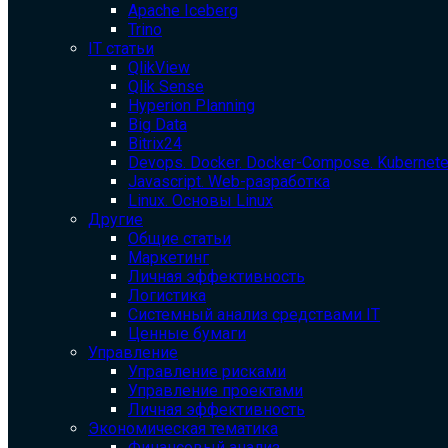
Apache Iceberg
Trino
IT статьи
QlikView
Qlik Sense
Hyperion Planning
Big Data
Bitrix24
Devops. Docker. Docker-Compose. Kubernet
Javascript. Web-разработка
Linux. Основы Linux
Другие
Общие статьи
Маркетинг
Личная эффективность
Логистика
Системный анализ средствами IT
Ценные бумаги
Управление
Управление рисками
Управление проектами
Личная эффективность
Экономическая тематика
Финансовый анализ