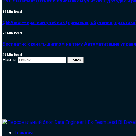
P&L Statement (Отчет о прибылях и убытках / доходах и р
16 Min Read
QlikView — краткий учебник (примеры, обучение, практика
72 Min Read
Бесплатно скачать диплом на тему Автоматизация управл
49 Min Read
Найти:
Главная