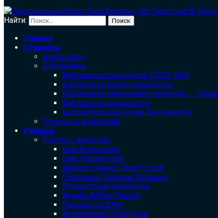
Найти:
Главная
Страницы
Карта сайта
Библиотека
Библиотека cтандартов (ГОСТ, ISO)
Библиотека бизнес-аналитика
Библиотека менеджера проектов — Упра
Библиотека финансиста
Библиотека шаблонов документов
Отзывы о компаниях
Рубрики
Работа с данными
Data Engineering
Data Management
Анализ данных Open Source
Clickhouse Columnar Database
Продуктовая аналитика
Apache Airflow Tutorial
Разработка DWH
Архитектура ClickHouse