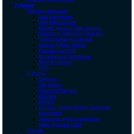
Рубрики
Работа с данными
Data Engineering
Data Management
Анализ данных Open Source
Clickhouse Columnar Database
Продуктовая аналитика
Apache Airflow Tutorial
Разработка DWH
Архитектура ClickHouse
Apache Iceberg
Trino
IT статьи
QlikView
Qlik Sense
Hyperion Planning
Big Data
Bitrix24
Devops. Docker. Docker-Compose.
Kubernetes
Javascript. Web-разработка
Linux. Основы Linux
Другие