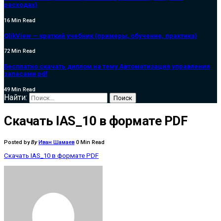
расходах)
16 Min Read
QlikView — краткий учебник (примеры, обучение, практика)
72 Min Read
Бесплатно скачать диплом на тему Автоматизация управления
запасами pdf
49 Min Read
Найти:
Скачать IAS_10 в формате PDF
Posted by
By
Иван Шамаев
0 Min Read
Скачать IAS_10 в формате PDF