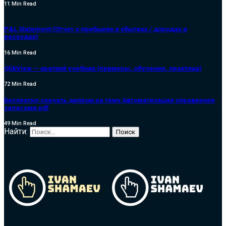
11 Min Read
P&L Statement (Отчет о прибылях и убытках / доходах и
расходах)
16 Min Read
QlikView — краткий учебник (примеры, обучение, практика)
72 Min Read
Бесплатно скачать диплом на тему Автоматизация управления
запасами pdf
49 Min Read
Найти: