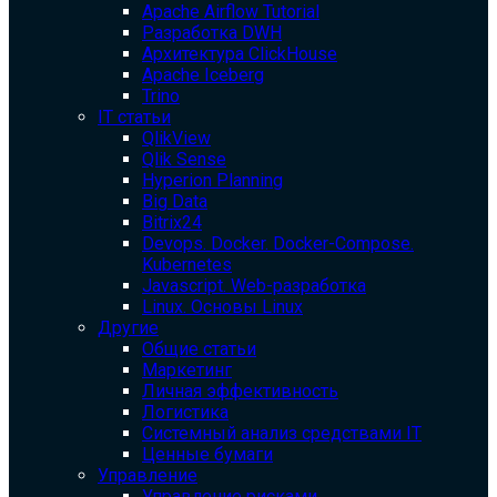
Apache Airflow Tutorial
Разработка DWH
Архитектура ClickHouse
Apache Iceberg
Trino
IT статьи
QlikView
Qlik Sense
Hyperion Planning
Big Data
Bitrix24
Devops. Docker. Docker-Compose.
Kubernetes
Javascript. Web-разработка
Linux. Основы Linux
Другие
Общие статьи
Маркетинг
Личная эффективность
Логистика
Системный анализ средствами IT
Ценные бумаги
Управление
Управление рисками