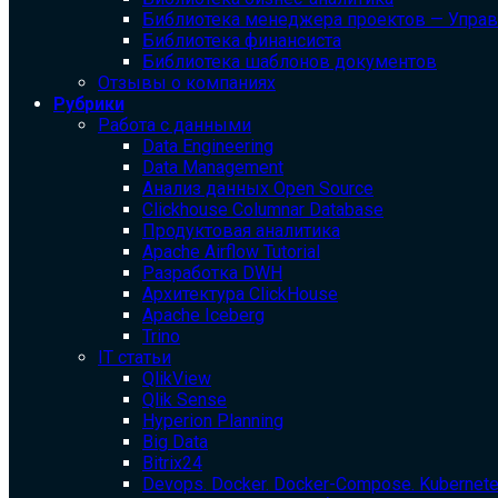
Библиотека менеджера проектов — Упра
Библиотека финансиста
Библиотека шаблонов документов
Отзывы о компаниях
Рубрики
Работа с данными
Data Engineering
Data Management
Анализ данных Open Source
Clickhouse Columnar Database
Продуктовая аналитика
Apache Airflow Tutorial
Разработка DWH
Архитектура ClickHouse
Apache Iceberg
Trino
IT статьи
QlikView
Qlik Sense
Hyperion Planning
Big Data
Bitrix24
Devops. Docker. Docker-Compose. Kubernet