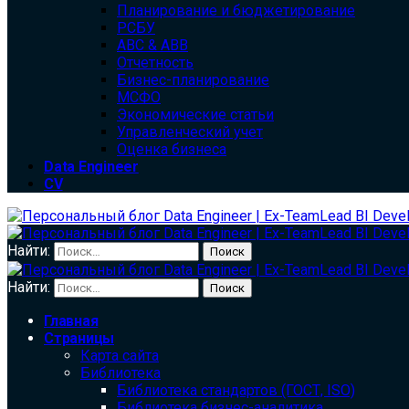
Планирование и бюджетирование
РСБУ
ABC & ABB
Отчетность
Бизнес-планирование
МСФО
Экономические статьи
Управленческий учет
Оценка бизнеса
Data Engineer
CV
Найти:
Найти:
Главная
Страницы
Карта сайта
Библиотека
Библиотека cтандартов (ГОСТ, ISO)
Библиотека бизнес-аналитика