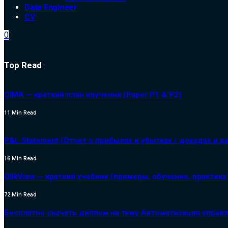
Data Engineer
CV
0
Top Read
CIMA — краткий план изучения (Paper P1 & P2)
11 Min Read
P&L Statement (Отчет о прибылях и убытках / доходах и р
16 Min Read
QlikView — краткий учебник (примеры, обучение, практика
72 Min Read
Бесплатно скачать диплом на тему Автоматизация управл