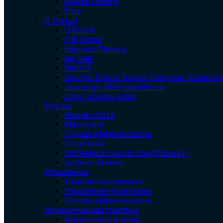
Apache Iceberg
Trino
IT статьи
QlikView
Qlik Sense
Hyperion Planning
Big Data
Bitrix24
Devops. Docker. Docker-Compose. Kubernet
Javascript. Web-разработка
Linux. Основы Linux
Другие
Общие статьи
Маркетинг
Личная эффективность
Логистика
Системный анализ средствами IT
Ценные бумаги
Управление
Управление рисками
Управление проектами
Личная эффективность
Экономическая тематика
Финансовый анализ