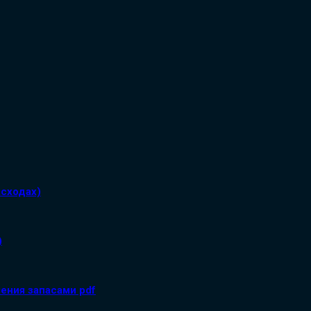
асходах)
)
ения запасами pdf