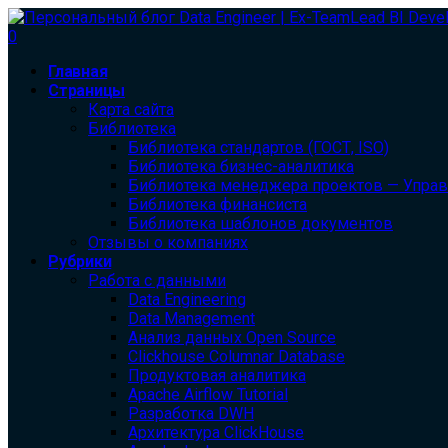
0
Главная
Страницы
Карта сайта
Библиотека
Библиотека cтандартов (ГОСТ, ISO)
Библиотека бизнес-аналитика
Библиотека менеджера проектов — Упра
Библиотека финансиста
Библиотека шаблонов документов
Отзывы о компаниях
Рубрики
Работа с данными
Data Engineering
Data Management
Анализ данных Open Source
Clickhouse Columnar Database
Продуктовая аналитика
Apache Airflow Tutorial
Разработка DWH
Архитектура ClickHouse