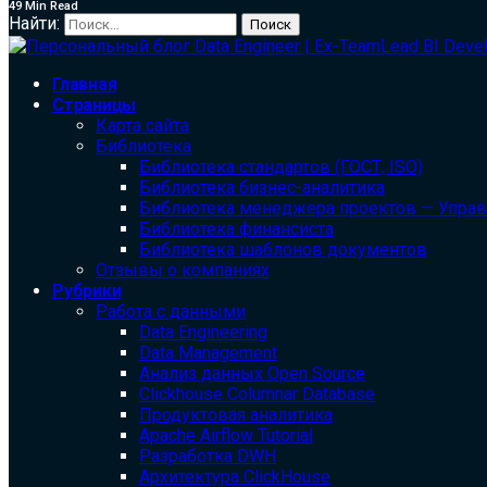
49 Min Read
Найти:
Главная
Страницы
Карта сайта
Библиотека
Библиотека cтандартов (ГОСТ, ISO)
Библиотека бизнес-аналитика
Библиотека менеджера проектов — Упра
Библиотека финансиста
Библиотека шаблонов документов
Отзывы о компаниях
Рубрики
Работа с данными
Data Engineering
Data Management
Анализ данных Open Source
Clickhouse Columnar Database
Продуктовая аналитика
Apache Airflow Tutorial
Разработка DWH
Архитектура ClickHouse