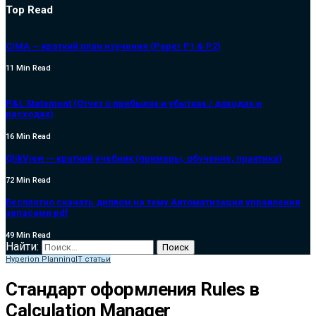
Top Read
CIMA — краткий план изучения (Paper P1 & P2)
11 Min Read
P&L Statement (Отчет о прибылях и убытках / доходах и
расходах)
16 Min Read
QlikView — краткий учебник (примеры, обучение, практика)
72 Min Read
Бесплатно скачать диплом на тему Автоматизация управления
запасами pdf
49 Min Read
Найти:
Hyperion Planning
IT статьи
Стандарт оформления Rules в
Calculation Manager