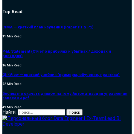
Top Read
CIMA — краткий план изучения (Paper P1 & P2)
11 Min Read
P&L Statement (Отчет о прибылях и убытках / доходах и
расходах)
16 Min Read
QlikView — краткий учебник (примеры, обучение, практика)
72 Min Read
Бесплатно скачать диплом на тему Автоматизация управления
запасами pdf
49 Min Read
Найти: