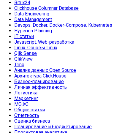
Bitrix24
Clickhouse Columnar Database
Data Engineering
Data Management
Devops. Docker. Docker-Compose. Kubernetes
Hyperion Planning
IT статьи
Javascript. Web-разработка
Linux. Основы Linux
Qlik Sense
QlikView
Trino
Анализ данных Open Source
Архитектура ClickHouse
Бизнес-планирование
Личная эффективность
Логистика
Маркетинг
МСФО
Общие статьи
Отчетность
Оценка бизнеса
Планирование и бюджетирование
Продуктовая аналитика