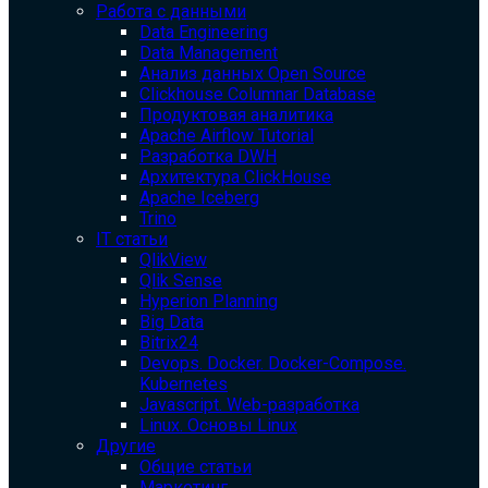
Работа с данными
Data Engineering
Data Management
Анализ данных Open Source
Clickhouse Columnar Database
Продуктовая аналитика
Apache Airflow Tutorial
Разработка DWH
Архитектура ClickHouse
Apache Iceberg
Trino
IT статьи
QlikView
Qlik Sense
Hyperion Planning
Big Data
Bitrix24
Devops. Docker. Docker-Compose.
Kubernetes
Javascript. Web-разработка
Linux. Основы Linux
Другие
Общие статьи
Маркетинг