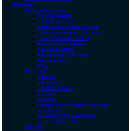
Рубрики
Работа с данными
Data Engineering
Data Management
Анализ данных Open Source
Clickhouse Columnar Database
Продуктовая аналитика
Apache Airflow Tutorial
Разработка DWH
Архитектура ClickHouse
Apache Iceberg
Trino
IT статьи
QlikView
Qlik Sense
Hyperion Planning
Big Data
Bitrix24
Devops. Docker. Docker-Compose.
Kubernetes
Javascript. Web-разработка
Linux. Основы Linux
Другие