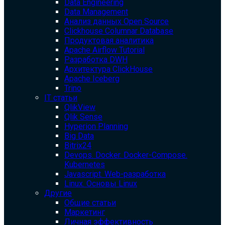
Data Engineering
Data Management
Анализ данных Open Source
Clickhouse Columnar Database
Продуктовая аналитика
Apache Airflow Tutorial
Разработка DWH
Архитектура ClickHouse
Apache Iceberg
Trino
IT статьи
QlikView
Qlik Sense
Hyperion Planning
Big Data
Bitrix24
Devops. Docker. Docker-Compose.
Kubernetes
Javascript. Web-разработка
Linux. Основы Linux
Другие
Общие статьи
Маркетинг
Личная эффективность