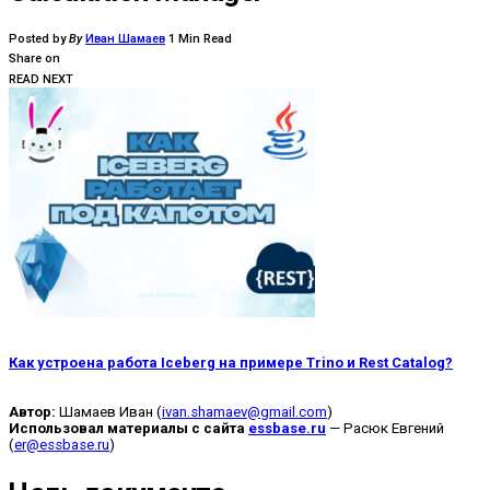
Posted by
By
Иван Шамаев
1 Min Read
Share on
READ NEXT
Как устроена работа Iceberg на примере Trino и Rest Catalog?
Автор:
Шамаев Иван (
ivan.shamaev@gmail.com
)
Использовал материалы с сайта
essbase.ru
— Расюк Евгений
(
er@essbase.ru
)