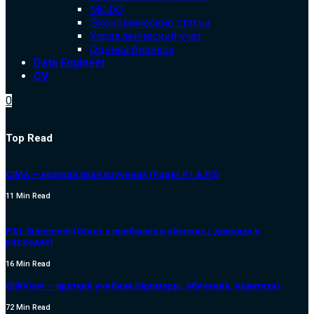
МСФО
Экономические статьи
Управленческий учет
Оценка бизнеса
Data Engineer
CV
0
Top Read
CIMA — краткий план изучения (Paper P1 & P2)
11 Min Read
P&L Statement (Отчет о прибылях и убытках / доходах и
расходах)
16 Min Read
QlikView — краткий учебник (примеры, обучение, практика)
72 Min Read