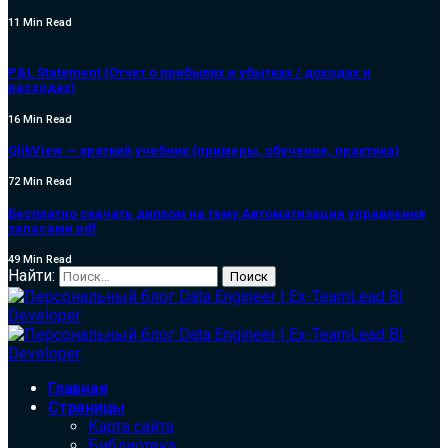
11 Min Read
P&L Statement (Отчет о прибылях и убытках / доходах и
расходах)
16 Min Read
QlikView — краткий учебник (примеры, обучение, практика)
72 Min Read
Бесплатно скачать диплом на тему Автоматизация управления
запасами pdf
49 Min Read
Найти:
Главная
Страницы
Карта сайта
Библиотека