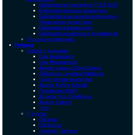
Библиотека cтандартов (ГОСТ, ISO)
Библиотека бизнес-аналитика
Библиотека менеджера проектов —
Управление проектами
Библиотека финансиста
Библиотека шаблонов документов
Отзывы о компаниях
Рубрики
Работа с данными
Data Engineering
Data Management
Анализ данных Open Source
Clickhouse Columnar Database
Продуктовая аналитика
Apache Airflow Tutorial
Разработка DWH
Архитектура ClickHouse
Apache Iceberg
Trino
IT статьи
QlikView
Qlik Sense
Hyperion Planning