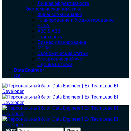
Личная эффективность
Экономическая тематика
Финансовый анализ
Планирование и бюджетирование
РСБУ
ABC & ABB
Отчетность
Бизнес-планирование
МСФО
Экономические статьи
Управленческий учет
Оценка бизнеса
Data Engineer
CV
Найти: