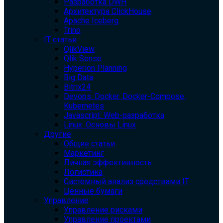
Разработка DWH
Архитектура ClickHouse
Apache Iceberg
Trino
IT статьи
QlikView
Qlik Sense
Hyperion Planning
Big Data
Bitrix24
Devops. Docker. Docker-Compose.
Kubernetes
Javascript. Web-разработка
Linux. Основы Linux
Другие
Общие статьи
Маркетинг
Личная эффективность
Логистика
Системный анализ средствами IT
Ценные бумаги
Управление
Управление рисками
Управление проектами