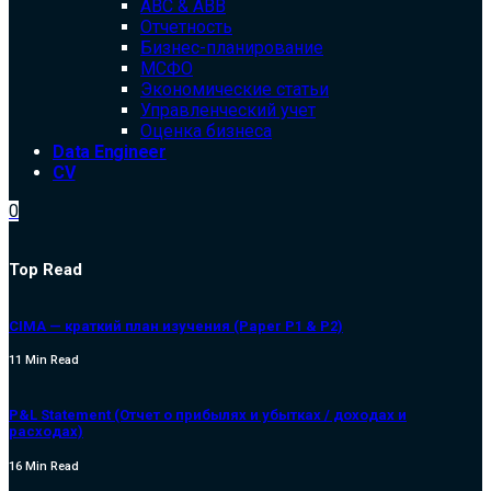
ABC & ABB
Отчетность
Бизнес-планирование
МСФО
Экономические статьи
Управленческий учет
Оценка бизнеса
Data Engineer
CV
0
Top Read
CIMA — краткий план изучения (Paper P1 & P2)
11 Min Read
P&L Statement (Отчет о прибылях и убытках / доходах и
расходах)
16 Min Read