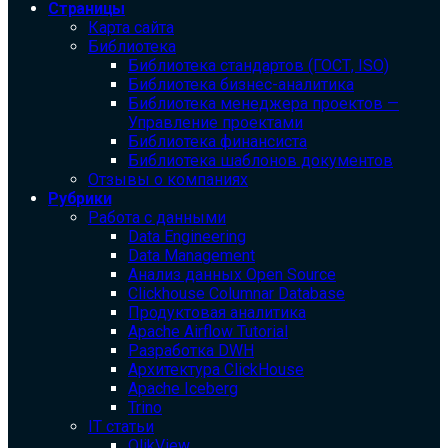
Страницы
Карта сайта
Библиотека
Библиотека cтандартов (ГОСТ, ISO)
Библиотека бизнес-аналитика
Библиотека менеджера проектов —
Управление проектами
Библиотека финансиста
Библиотека шаблонов документов
Отзывы о компаниях
Рубрики
Работа с данными
Data Engineering
Data Management
Анализ данных Open Source
Clickhouse Columnar Database
Продуктовая аналитика
Apache Airflow Tutorial
Разработка DWH
Архитектура ClickHouse
Apache Iceberg
Trino
IT статьи
QlikView