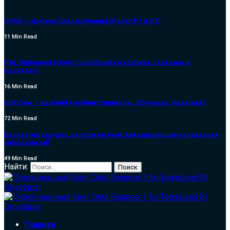
CIMA — краткий план изучения (Paper P1 & P2)
11 Min Read
P&L Statement (Отчет о прибылях и убытках / доходах и
расходах)
16 Min Read
QlikView — краткий учебник (примеры, обучение, практика)
72 Min Read
Бесплатно скачать диплом на тему Автоматизация управления
запасами pdf
49 Min Read
Найти:
Главная