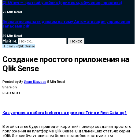
QlikView — краткий учебник (примеры, обучение, практика)
72 Min Read
Бесплатно скачать диплом на тему Автоматизация управления
запасами pdf
49 Min Read
Найти:
IT статьи
Qlik Sense
Создание простого приложения на
Qlik Sense
Posted by
By
Иван Шамаев
5 Min Read
Share on
READ NEXT
Как устроена работа Iceberg на примере Trino и Rest Catalog?
В этой статье будет приведен короткий пример создания простого
приложения на платформе Qlik Sense. В дальнейших статьях серии
«Qlik Sense» будут описаны более подробно инструменты