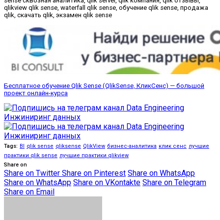
sense сквозная аналитика, qlik server, qlik компания, qlik отзывы,
qlikview qlik sense, waterfall qlik sense, обучение qlik sense, продажа
qlik, скачать qlik, экзамен qlik sense
Бесплатное обучение Qlik Sense (QlikSense, КликСенс) — большой
проект онлайн-курса
Tags:
BI
qlik sense
qliksense
QlikView
бизнес-аналитика
клик сенс
лучшие
практики qlik sense
лучшие практики qlikview
Share on
Share on Twitter
Share on Pinterest
Share on WhatsApp
Share on WhatsApp
Share on VKontakte
Share on Telegram
Share on Email