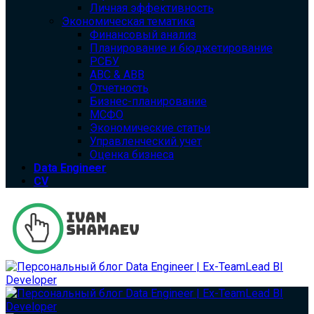
Личная эффективность
Экономическая тематика
Финансовый анализ
Планирование и бюджетирование
РСБУ
ABC & ABB
Отчетность
Бизнес-планирование
МСФО
Экономические статьи
Управленческий учет
Оценка бизнеса
Data Engineer
CV