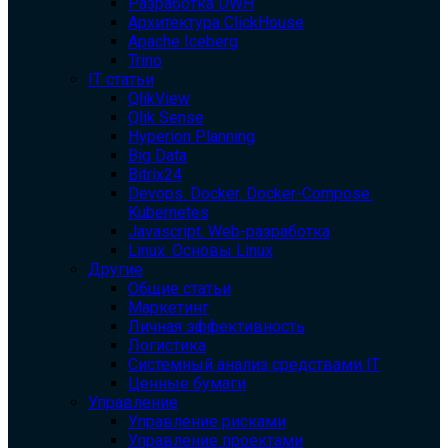
Разработка DWH
Архитектура ClickHouse
Apache Iceberg
Trino
IT статьи
QlikView
Qlik Sense
Hyperion Planning
Big Data
Bitrix24
Devops. Docker. Docker-Compose.
Kubernetes
Javascript. Web-разработка
Linux. Основы Linux
Другие
Общие статьи
Маркетинг
Личная эффективность
Логистика
Системный анализ средствами IT
Ценные бумаги
Управление
Управление рисками
Управление проектами