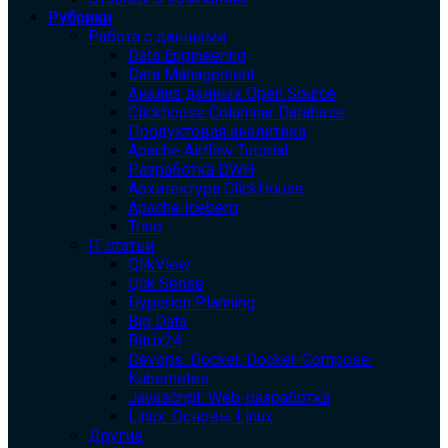
Рубрики
Работа с данными
Data Engineering
Data Management
Анализ данных Open Source
Clickhouse Columnar Database
Продуктовая аналитика
Apache Airflow Tutorial
Разработка DWH
Архитектура ClickHouse
Apache Iceberg
Trino
IT статьи
QlikView
Qlik Sense
Hyperion Planning
Big Data
Bitrix24
Devops. Docker. Docker-Compose.
Kubernetes
Javascript. Web-разработка
Linux. Основы Linux
Другие