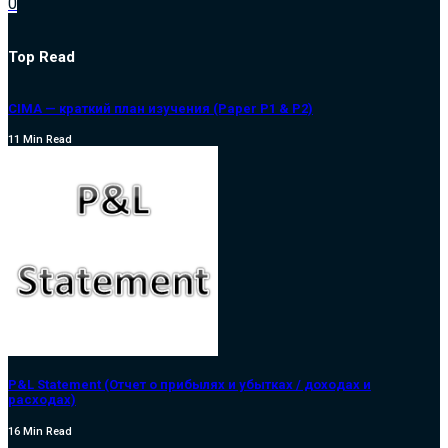
0
Top Read
CIMA — краткий план изучения (Paper P1 & P2)
11 Min Read
P&L Statement (Отчет о прибылях и убытках / доходах и
расходах)
16 Min Read