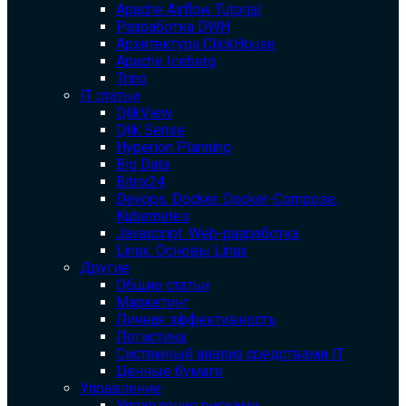
Apache Airflow Tutorial
Разработка DWH
Архитектура ClickHouse
Apache Iceberg
Trino
IT статьи
QlikView
Qlik Sense
Hyperion Planning
Big Data
Bitrix24
Devops. Docker. Docker-Compose.
Kubernetes
Javascript. Web-разработка
Linux. Основы Linux
Другие
Общие статьи
Маркетинг
Личная эффективность
Логистика
Системный анализ средствами IT
Ценные бумаги
Управление
Управление рисками