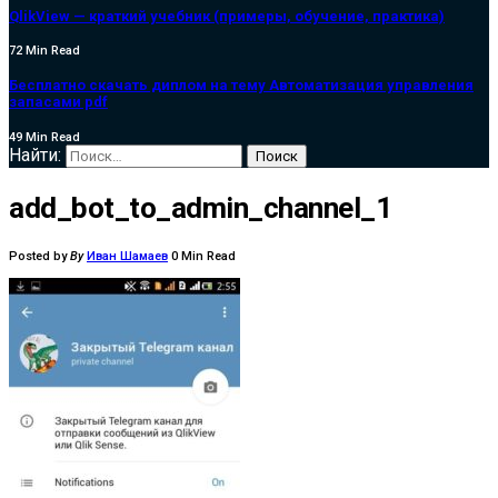
QlikView — краткий учебник (примеры, обучение, практика)
72 Min Read
Бесплатно скачать диплом на тему Автоматизация управления
запасами pdf
49 Min Read
Найти:
add_bot_to_admin_channel_1
Posted by
By
Иван Шамаев
0 Min Read