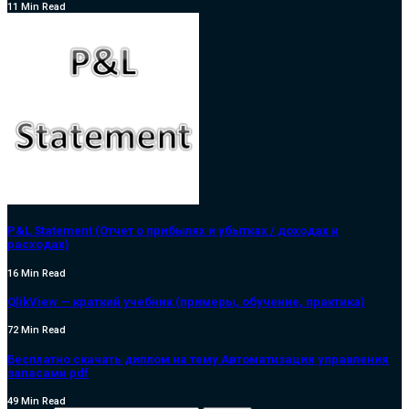
11 Min Read
P&L Statement (Отчет о прибылях и убытках / доходах и
расходах)
16 Min Read
QlikView — краткий учебник (примеры, обучение, практика)
72 Min Read
Бесплатно скачать диплом на тему Автоматизация управления
запасами pdf
49 Min Read