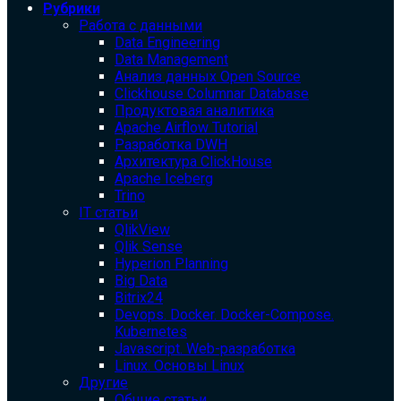
Рубрики
Работа с данными
Data Engineering
Data Management
Анализ данных Open Source
Clickhouse Columnar Database
Продуктовая аналитика
Apache Airflow Tutorial
Разработка DWH
Архитектура ClickHouse
Apache Iceberg
Trino
IT статьи
QlikView
Qlik Sense
Hyperion Planning
Big Data
Bitrix24
Devops. Docker. Docker-Compose.
Kubernetes
Javascript. Web-разработка
Linux. Основы Linux
Другие
Общие статьи