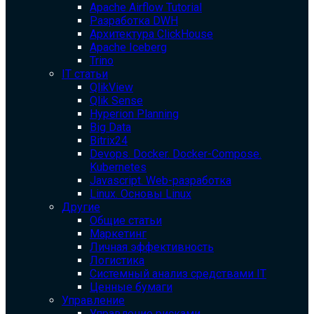
Apache Airflow Tutorial
Разработка DWH
Архитектура ClickHouse
Apache Iceberg
Trino
IT статьи
QlikView
Qlik Sense
Hyperion Planning
Big Data
Bitrix24
Devops. Docker. Docker-Compose.
Kubernetes
Javascript. Web-разработка
Linux. Основы Linux
Другие
Общие статьи
Маркетинг
Личная эффективность
Логистика
Системный анализ средствами IT
Ценные бумаги
Управление
Управление рисками