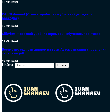
11 Min Read
P&L Statement (Отчет о прибылях и убытках / доходах и
расходах)
16 Min Read
QlikView — краткий учебник (примеры, обучение, практика)
72 Min Read
Бесплатно скачать диплом на тему Автоматизация управления
запасами pdf
49 Min Read
Найти: