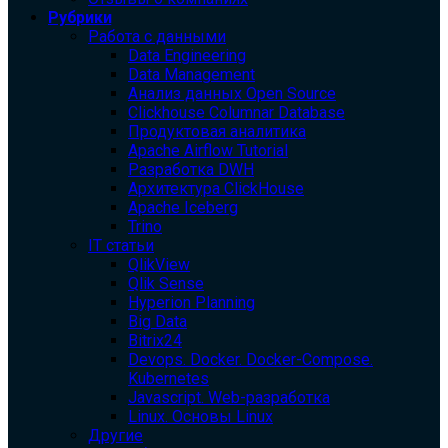
Рубрики
Работа с данными
Data Engineering
Data Management
Анализ данных Open Source
Clickhouse Columnar Database
Продуктовая аналитика
Apache Airflow Tutorial
Разработка DWH
Архитектура ClickHouse
Apache Iceberg
Trino
IT статьи
QlikView
Qlik Sense
Hyperion Planning
Big Data
Bitrix24
Devops. Docker. Docker-Compose.
Kubernetes
Javascript. Web-разработка
Linux. Основы Linux
Другие