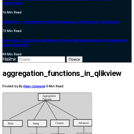
расходах)
16 Min Read
QlikView — краткий учебник (примеры, обучение, практика)
72 Min Read
Бесплатно скачать диплом на тему Автоматизация управления
запасами pdf
49 Min Read
Найти:
aggregation_functions_in_qlikview
Posted by
By
Иван Шамаев
0 Min Read