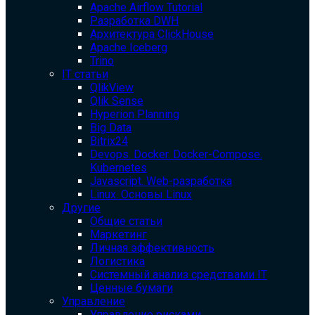
Apache Airflow Tutorial
Разработка DWH
Архитектура ClickHouse
Apache Iceberg
Trino
IT статьи
QlikView
Qlik Sense
Hyperion Planning
Big Data
Bitrix24
Devops. Docker. Docker-Compose.
Kubernetes
Javascript. Web-разработка
Linux. Основы Linux
Другие
Общие статьи
Маркетинг
Личная эффективность
Логистика
Системный анализ средствами IT
Ценные бумаги
Управление
Управление рисками