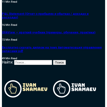
11 Min Read
P&L Statement (Отчет о прибылях и убытках / доходах и
расходах)
16 Min Read
QlikView — краткий учебник (примеры, обучение, практика)
72 Min Read
Бесплатно скачать диплом на тему Автоматизация управления
запасами pdf
49 Min Read
Найти: