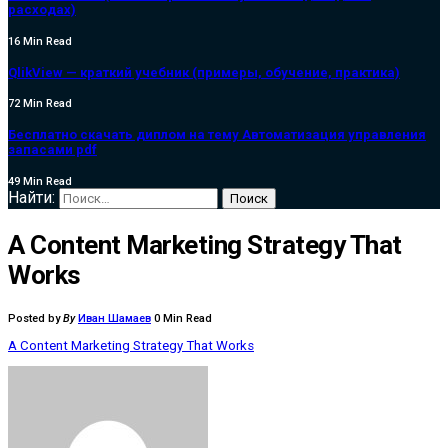
расходах)
16 Min Read
QlikView — краткий учебник (примеры, обучение, практика)
72 Min Read
Бесплатно скачать диплом на тему Автоматизация управления
запасами pdf
49 Min Read
Найти:
A Content Marketing Strategy That
Works
Posted by
By
Иван Шамаев
0 Min Read
A Content Marketing Strategy That Works