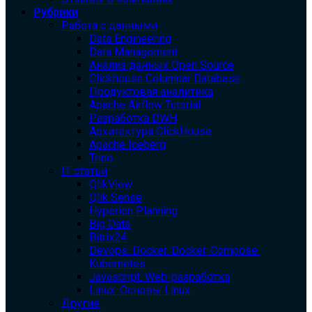
Рубрики
Работа с данными
Data Engineering
Data Management
Анализ данных Open Source
Clickhouse Columnar Database
Продуктовая аналитика
Apache Airflow Tutorial
Разработка DWH
Архитектура ClickHouse
Apache Iceberg
Trino
IT статьи
QlikView
Qlik Sense
Hyperion Planning
Big Data
Bitrix24
Devops. Docker. Docker-Compose.
Kubernetes
Javascript. Web-разработка
Linux. Основы Linux
Другие