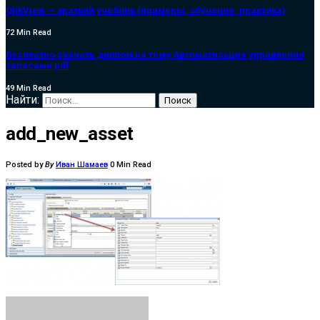
QlikView — краткий учебник (примеры, обучение, практика)
72 Min Read
Бесплатно скачать диплом на тему Автоматизация управления
запасами pdf
49 Min Read
Найти:
add_new_asset
Posted by
By
Иван Шамаев
0 Min Read