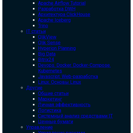
Apache Airflow Tutorial
Разработка DWH
Архитектура ClickHouse
Apache Iceberg
Trino
IT статьи
QlikView
Qlik Sense
Hyperion Planning
Big Data
Bitrix24
Devops. Docker. Docker-Compose.
Kubernetes
Javascript. Web-разработка
Linux. Основы Linux
Другие
Общие статьи
Маркетинг
Личная эффективность
Логистика
Системный анализ средствами IT
Ценные бумаги
Управление
Управление рисками