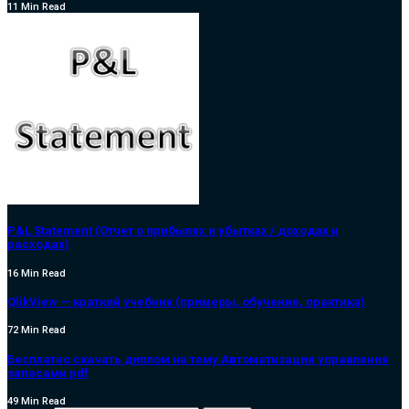
11 Min Read
P&L Statement (Отчет о прибылях и убытках / доходах и
расходах)
16 Min Read
QlikView — краткий учебник (примеры, обучение, практика)
72 Min Read
Бесплатно скачать диплом на тему Автоматизация управления
запасами pdf
49 Min Read