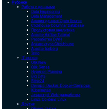
Рубрики
Работа с данными
Data Engineering
Data Management
Анализ данных Open Source
Clickhouse Columnar Database
Продуктовая аналитика
Apache Airflow Tutorial
Разработка DWH
Архитектура ClickHouse
Apache Iceberg
Trino
IT статьи
QlikView
Qlik Sense
Hyperion Planning
Big Data
Bitrix24
Devops. Docker. Docker-Compose.
Kubernetes
Javascript. Web-разработка
Linux. Основы Linux
Другие
Общие статьи