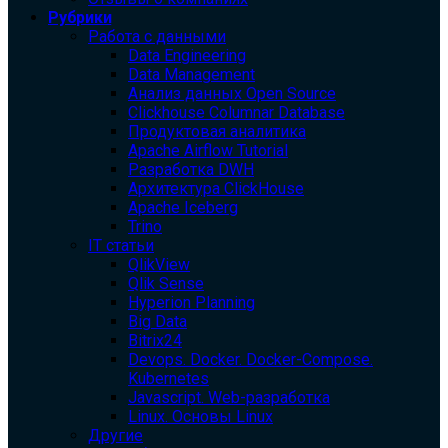
Рубрики
Работа с данными
Data Engineering
Data Management
Анализ данных Open Source
Clickhouse Columnar Database
Продуктовая аналитика
Apache Airflow Tutorial
Разработка DWH
Архитектура ClickHouse
Apache Iceberg
Trino
IT статьи
QlikView
Qlik Sense
Hyperion Planning
Big Data
Bitrix24
Devops. Docker. Docker-Compose.
Kubernetes
Javascript. Web-разработка
Linux. Основы Linux
Другие