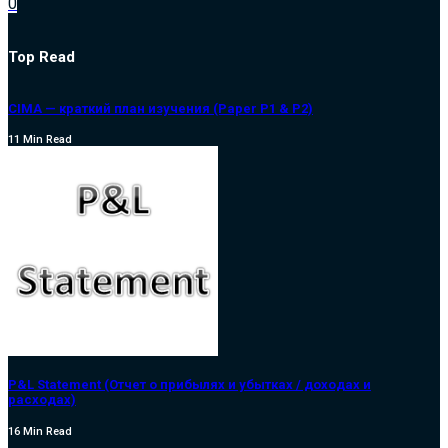
0
Top Read
CIMA — краткий план изучения (Paper P1 & P2)
11 Min Read
P&L Statement (Отчет о прибылях и убытках / доходах и
расходах)
16 Min Read