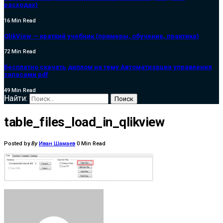
расходах)
16 Min Read
QlikView — краткий учебник (примеры, обучение, практика)
72 Min Read
Бесплатно скачать диплом на тему Автоматизация управления
запасами pdf
49 Min Read
Найти:
table_files_load_in_qlikview
Posted by
By
Иван Шамаев
0 Min Read