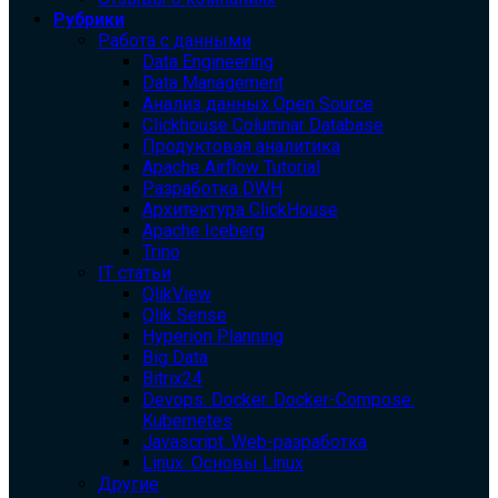
Рубрики
Работа с данными
Data Engineering
Data Management
Анализ данных Open Source
Clickhouse Columnar Database
Продуктовая аналитика
Apache Airflow Tutorial
Разработка DWH
Архитектура ClickHouse
Apache Iceberg
Trino
IT статьи
QlikView
Qlik Sense
Hyperion Planning
Big Data
Bitrix24
Devops. Docker. Docker-Compose.
Kubernetes
Javascript. Web-разработка
Linux. Основы Linux
Другие