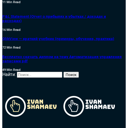
11 Min Read
P&L Statement (Отчет о прибылях и убытках / доходах и
расходах)
16 Min Read
QlikView — краткий учебник (примеры, обучение, практика)
72 Min Read
Бесплатно скачать диплом на тему Автоматизация управления
запасами pdf
49 Min Read
Найти: