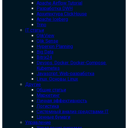
Apache Airflow Tutorial
Разработка DWH
Архитектура ClickHouse
Apache Iceberg
Trino
IT статьи
QlikView
Qlik Sense
Hyperion Planning
Big Data
Bitrix24
Devops. Docker. Docker-Compose.
Kubernetes
Javascript. Web-разработка
Linux. Основы Linux
Другие
Общие статьи
Маркетинг
Личная эффективность
Логистика
Системный анализ средствами IT
Ценные бумаги
Управление
Управление рисками