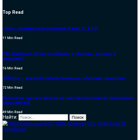
Top Read
CIMA — краткий план изучения (Paper P1 & P2)
11 Min Read
P&L Statement (Отчет о прибылях и убытках / доходах и
расходах)
16 Min Read
QlikView — краткий учебник (примеры, обучение, практика)
72 Min Read
Бесплатно скачать диплом на тему Автоматизация управления
запасами pdf
49 Min Read
Найти: