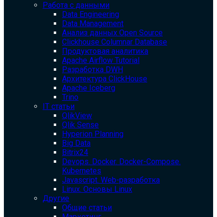
Работа с данными
Data Engineering
Data Management
Анализ данных Open Source
Clickhouse Columnar Database
Продуктовая аналитика
Apache Airflow Tutorial
Разработка DWH
Архитектура ClickHouse
Apache Iceberg
Trino
IT статьи
QlikView
Qlik Sense
Hyperion Planning
Big Data
Bitrix24
Devops. Docker. Docker-Compose.
Kubernetes
Javascript. Web-разработка
Linux. Основы Linux
Другие
Общие статьи
Маркетинг