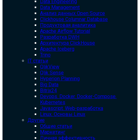
Data Engineering
Data Management
Анализ данных Open Source
Clickhouse Columnar Database
Продуктовая аналитика
Apache Airflow Tutorial
Разработка DWH
Архитектура ClickHouse
Apache Iceberg
Trino
IT статьи
QlikView
Qlik Sense
Hyperion Planning
Big Data
Bitrix24
Devops. Docker. Docker-Compose.
Kubernetes
Javascript. Web-разработка
Linux. Основы Linux
Другие
Общие статьи
Маркетинг
Личная эффективность