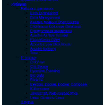
Рубрики
Работа с данными
Data Engineering
Data Management
Анализ данных Open Source
Clickhouse Columnar Database
Продуктовая аналитика
Apache Airflow Tutorial
Разработка DWH
Архитектура ClickHouse
Apache Iceberg
Trino
IT статьи
QlikView
Qlik Sense
Hyperion Planning
Big Data
Bitrix24
Devops. Docker. Docker-Compose.
Kubernetes
Javascript. Web-разработка
Linux. Основы Linux
Другие