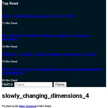
Top Read
CIMA — краткий план изучения (Paper P1 & P2)
11 Min Read
P&L Statement (Отчет о прибылях и убытках / доходах и
расходах)
16 Min Read
QlikView — краткий учебник (примеры, обучение, практика)
72 Min Read
Бесплатно скачать диплом на тему Автоматизация управления
запасами pdf
49 Min Read
Найти:
slowly_changing_dimensions_4
Posted by
By
Иван Шамаев
0 Min Read