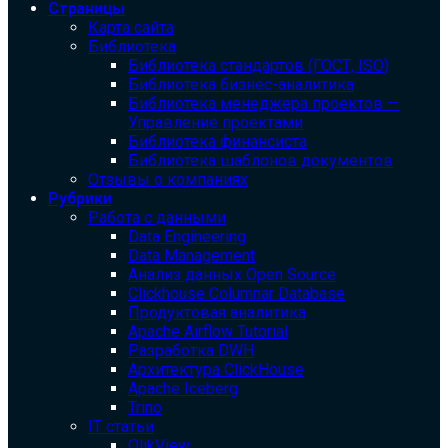
Страницы
Карта сайта
Библиотека
Библиотека cтандартов (ГОСТ, ISO)
Библиотека бизнес-аналитика
Библиотека менеджера проектов —
Управление проектами
Библиотека финансиста
Библиотека шаблонов документов
Отзывы о компаниях
Рубрики
Работа с данными
Data Engineering
Data Management
Анализ данных Open Source
Clickhouse Columnar Database
Продуктовая аналитика
Apache Airflow Tutorial
Разработка DWH
Архитектура ClickHouse
Apache Iceberg
Trino
IT статьи
QlikView