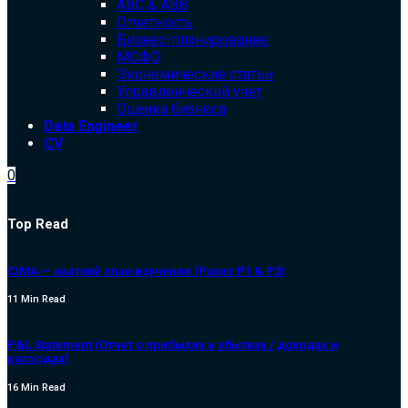
ABC & ABB
Отчетность
Бизнес-планирование
МСФО
Экономические статьи
Управленческий учет
Оценка бизнеса
Data Engineer
CV
0
Top Read
CIMA — краткий план изучения (Paper P1 & P2)
11 Min Read
P&L Statement (Отчет о прибылях и убытках / доходах и
расходах)
16 Min Read