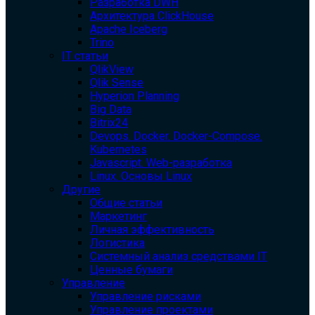
Разработка DWH
Архитектура ClickHouse
Apache Iceberg
Trino
IT статьи
QlikView
Qlik Sense
Hyperion Planning
Big Data
Bitrix24
Devops. Docker. Docker-Compose.
Kubernetes
Javascript. Web-разработка
Linux. Основы Linux
Другие
Общие статьи
Маркетинг
Личная эффективность
Логистика
Системный анализ средствами IT
Ценные бумаги
Управление
Управление рисками
Управление проектами