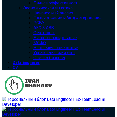
Личная эффективность
Экономическая тематика
Финансовый анализ
Планирование и бюджетирование
РСБУ
ABC & ABB
Отчетность
Бизнес-планирование
МСФО
Экономические статьи
Управленческий учет
Оценка бизнеса
Data Engineer
CV