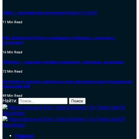
CIMA — краткий план изучения (Paper P1 & P2)
11 Min Read
P&L Statement (Отчет о прибылях и убытках / доходах и
расходах)
16 Min Read
QlikView — краткий учебник (примеры, обучение, практика)
72 Min Read
Бесплатно скачать диплом на тему Автоматизация управления
запасами pdf
49 Min Read
Найти:
Главная