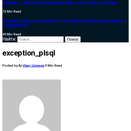
QlikView — краткий учебник (примеры, обучение, практика)
72 Min Read
Бесплатно скачать диплом на тему Автоматизация управления
запасами pdf
49 Min Read
Найти:
exception_plsql
Posted by
By
Иван Шамаев
0 Min Read