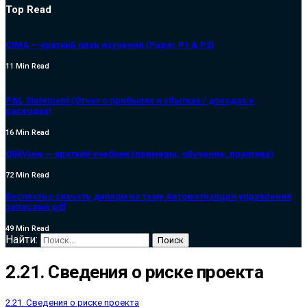
Top Read
CIMA — краткий план изучения (Paper P1 & P2)
11 Min Read
P&L Statement (Отчет о прибылях и убытках / доходах и
расходах)
16 Min Read
QlikView — краткий учебник (примеры, обучение, практика)
72 Min Read
Бесплатно скачать диплом на тему Автоматизация управления
запасами pdf
49 Min Read
Найти:
2.21. Сведения о риске проекта
2.21. Сведения о риске проекта