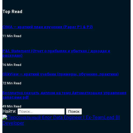
Top Read
CIMA — краткий план изучения (Paper P1 & P2)
11 Min Read
P&L Statement (Отчет о прибылях и убытках / доходах и
расходах)
16 Min Read
QlikView — краткий учебник (примеры, обучение, практика)
72 Min Read
Бесплатно скачать диплом на тему Автоматизация управления
запасами pdf
49 Min Read
Найти: