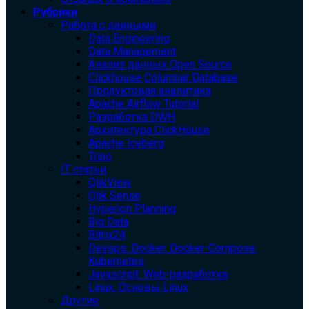
Рубрики
Работа с данными
Data Engineering
Data Management
Анализ данных Open Source
Clickhouse Columnar Database
Продуктовая аналитика
Apache Airflow Tutorial
Разработка DWH
Архитектура ClickHouse
Apache Iceberg
Trino
IT статьи
QlikView
Qlik Sense
Hyperion Planning
Big Data
Bitrix24
Devops. Docker. Docker-Compose.
Kubernetes
Javascript. Web-разработка
Linux. Основы Linux
Другие