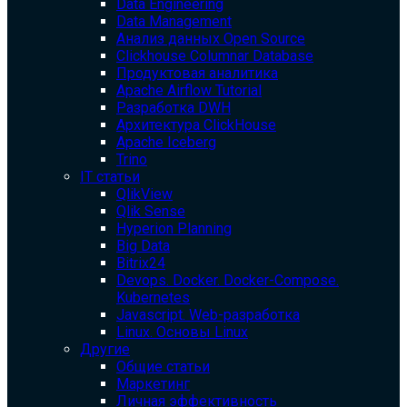
Data Engineering
Data Management
Анализ данных Open Source
Clickhouse Columnar Database
Продуктовая аналитика
Apache Airflow Tutorial
Разработка DWH
Архитектура ClickHouse
Apache Iceberg
Trino
IT статьи
QlikView
Qlik Sense
Hyperion Planning
Big Data
Bitrix24
Devops. Docker. Docker-Compose.
Kubernetes
Javascript. Web-разработка
Linux. Основы Linux
Другие
Общие статьи
Маркетинг
Личная эффективность