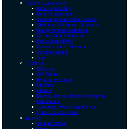
Работа с данными
Data Engineering
Data Management
Анализ данных Open Source
Clickhouse Columnar Database
Продуктовая аналитика
Apache Airflow Tutorial
Разработка DWH
Архитектура ClickHouse
Apache Iceberg
Trino
IT статьи
QlikView
Qlik Sense
Hyperion Planning
Big Data
Bitrix24
Devops. Docker. Docker-Compose.
Kubernetes
Javascript. Web-разработка
Linux. Основы Linux
Другие
Общие статьи
Маркетинг