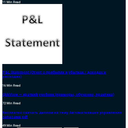
11 Min Read
P&L Statement (Отчет о прибылях и убытках / доходах и
расходах)
16 Min Read
QlikView — краткий учебник (примеры, обучение, практика)
72 Min Read
Бесплатно скачать диплом на тему Автоматизация управления
запасами pdf
49 Min Read