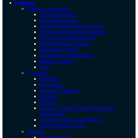
Рубрики
Работа с данными
Data Engineering
Data Management
Анализ данных Open Source
Clickhouse Columnar Database
Продуктовая аналитика
Apache Airflow Tutorial
Разработка DWH
Архитектура ClickHouse
Apache Iceberg
Trino
IT статьи
QlikView
Qlik Sense
Hyperion Planning
Big Data
Bitrix24
Devops. Docker. Docker-Compose.
Kubernetes
Javascript. Web-разработка
Linux. Основы Linux
Другие
Общие статьи