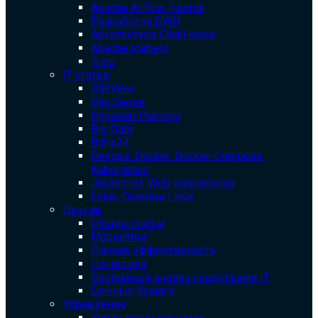
Apache Airflow Tutorial
Разработка DWH
Архитектура ClickHouse
Apache Iceberg
Trino
IT статьи
QlikView
Qlik Sense
Hyperion Planning
Big Data
Bitrix24
Devops. Docker. Docker-Compose.
Kubernetes
Javascript. Web-разработка
Linux. Основы Linux
Другие
Общие статьи
Маркетинг
Личная эффективность
Логистика
Системный анализ средствами IT
Ценные бумаги
Управление
Управление рисками