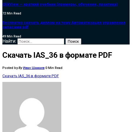
QlikView — краткий учебник (примеры, обучение, практика)
72 Min Read
Бесплатно скачать диплом на тему Автоматизация управления
запасами pdf
49 Min Read
Найти:
Скачать IAS_36 в формате PDF
Posted by
By
Иван Шамаев
0 Min Read
Скачать IAS_36 в формате PDF