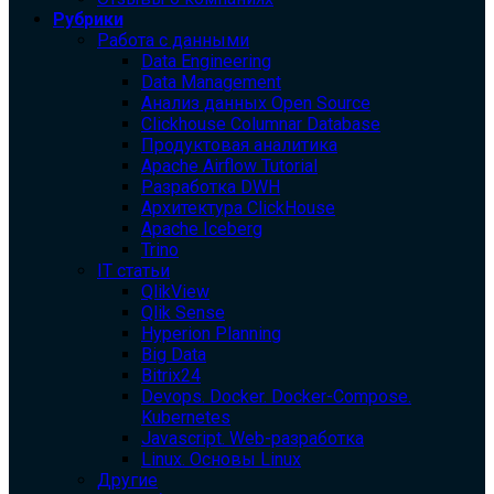
Рубрики
Работа с данными
Data Engineering
Data Management
Анализ данных Open Source
Clickhouse Columnar Database
Продуктовая аналитика
Apache Airflow Tutorial
Разработка DWH
Архитектура ClickHouse
Apache Iceberg
Trino
IT статьи
QlikView
Qlik Sense
Hyperion Planning
Big Data
Bitrix24
Devops. Docker. Docker-Compose.
Kubernetes
Javascript. Web-разработка
Linux. Основы Linux
Другие