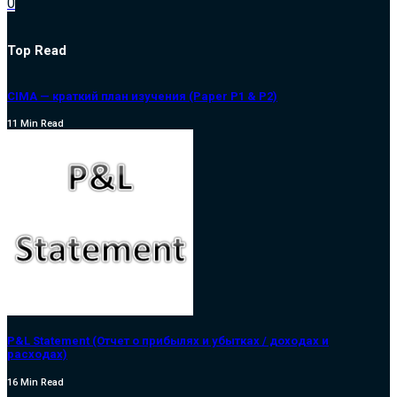
0
Top Read
CIMA — краткий план изучения (Paper P1 & P2)
11 Min Read
P&L Statement (Отчет о прибылях и убытках / доходах и
расходах)
16 Min Read