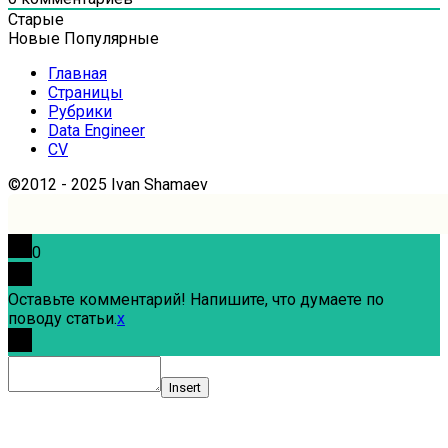
Старые
Новые
Популярные
Главная
Страницы
Рубрики
Data Engineer
CV
©2012 - 2025 Ivan Shamaev
0
Оставьте комментарий! Напишите, что думаете по
поводу статьи.
x
Insert