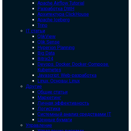
Apache Airflow Tutorial
Разработка DWH
Архитектура ClickHouse
Apache Iceberg
Trino
IT статьи
QlikView
Qlik Sense
Hyperion Planning
Big Data
Bitrix24
Devops. Docker. Docker-Compose.
Kubernetes
Javascript. Web-разработка
Linux. Основы Linux
Другие
Общие статьи
Маркетинг
Личная эффективность
Логистика
Системный анализ средствами IT
Ценные бумаги
Управление
Управление рисками