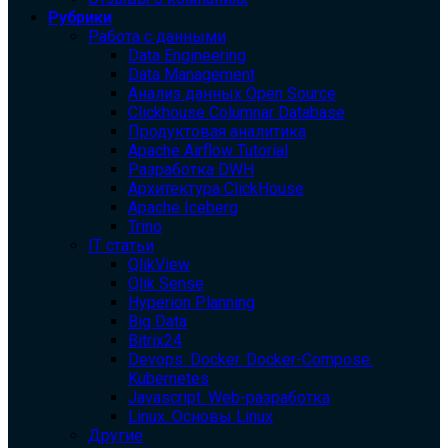
Рубрики
Работа с данными
Data Engineering
Data Management
Анализ данных Open Source
Clickhouse Columnar Database
Продуктовая аналитика
Apache Airflow Tutorial
Разработка DWH
Архитектура ClickHouse
Apache Iceberg
Trino
IT статьи
QlikView
Qlik Sense
Hyperion Planning
Big Data
Bitrix24
Devops. Docker. Docker-Compose.
Kubernetes
Javascript. Web-разработка
Linux. Основы Linux
Другие