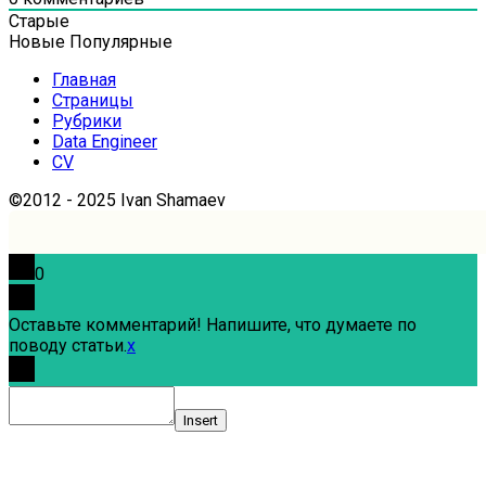
Старые
Новые
Популярные
Главная
Страницы
Рубрики
Data Engineer
CV
©2012 - 2025 Ivan Shamaev
0
Оставьте комментарий! Напишите, что думаете по
поводу статьи.
x
Insert