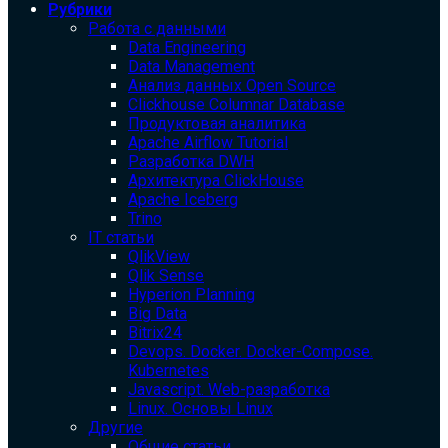
Рубрики
Работа с данными
Data Engineering
Data Management
Анализ данных Open Source
Clickhouse Columnar Database
Продуктовая аналитика
Apache Airflow Tutorial
Разработка DWH
Архитектура ClickHouse
Apache Iceberg
Trino
IT статьи
QlikView
Qlik Sense
Hyperion Planning
Big Data
Bitrix24
Devops. Docker. Docker-Compose.
Kubernetes
Javascript. Web-разработка
Linux. Основы Linux
Другие
Общие статьи