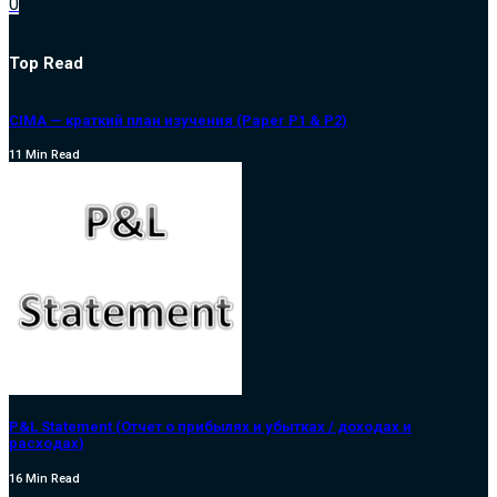
0
Top Read
CIMA — краткий план изучения (Paper P1 & P2)
11 Min Read
P&L Statement (Отчет о прибылях и убытках / доходах и
расходах)
16 Min Read