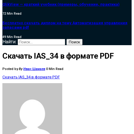
QlikView — краткий учебник (примеры, обучение, практика)
72 Min Read
Бесплатно скачать диплом на тему Автоматизация управления
запасами pdf
49 Min Read
Найти:
Скачать IAS_34 в формате PDF
Posted by
By
Иван Шамаев
0 Min Read
Скачать IAS_34 в формате PDF