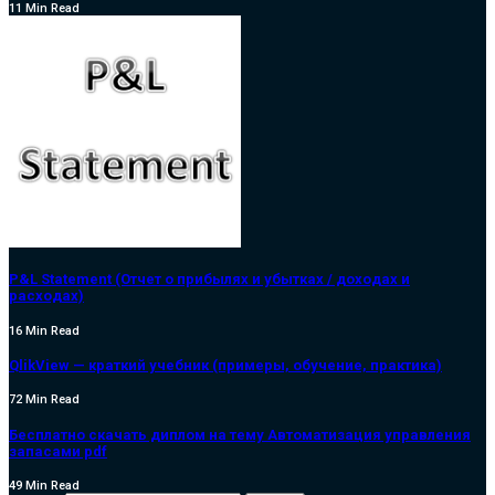
11 Min Read
P&L Statement (Отчет о прибылях и убытках / доходах и
расходах)
16 Min Read
QlikView — краткий учебник (примеры, обучение, практика)
72 Min Read
Бесплатно скачать диплом на тему Автоматизация управления
запасами pdf
49 Min Read