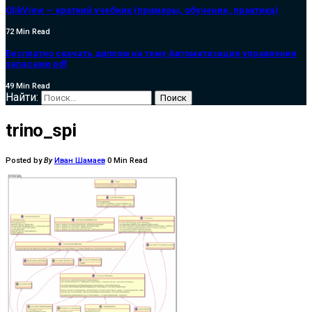
QlikView — краткий учебник (примеры, обучение, практика)
72 Min Read
Бесплатно скачать диплом на тему Автоматизация управления
запасами pdf
49 Min Read
Найти:
trino_spi
Posted by
By
Иван Шамаев
0 Min Read