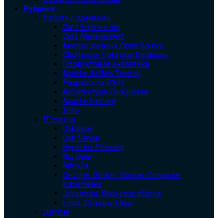
Рубрики
Работа с данными
Data Engineering
Data Management
Анализ данных Open Source
Clickhouse Columnar Database
Продуктовая аналитика
Apache Airflow Tutorial
Разработка DWH
Архитектура ClickHouse
Apache Iceberg
Trino
IT статьи
QlikView
Qlik Sense
Hyperion Planning
Big Data
Bitrix24
Devops. Docker. Docker-Compose.
Kubernetes
Javascript. Web-разработка
Linux. Основы Linux
Другие