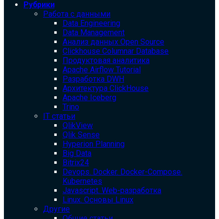
Рубрики
Работа с данными
Data Engineering
Data Management
Анализ данных Open Source
Clickhouse Columnar Database
Продуктовая аналитика
Apache Airflow Tutorial
Разработка DWH
Архитектура ClickHouse
Apache Iceberg
Trino
IT статьи
QlikView
Qlik Sense
Hyperion Planning
Big Data
Bitrix24
Devops. Docker. Docker-Compose.
Kubernetes
Javascript. Web-разработка
Linux. Основы Linux
Другие
Общие статьи