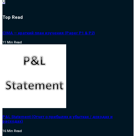
0
Top Read
CIMA — краткий план изучения (Paper P1 & P2)
11 Min Read
P&L Statement (Отчет о прибылях и убытках / доходах и
расходах)
16 Min Read