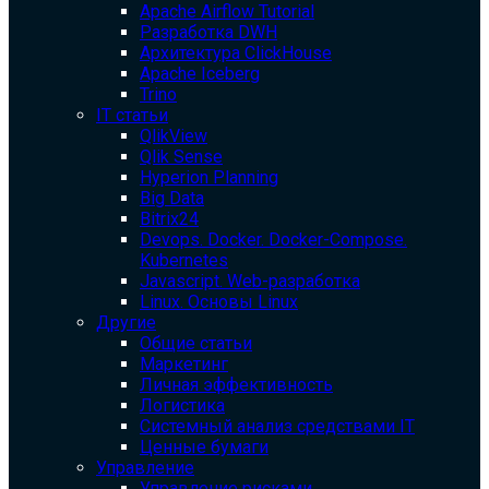
Apache Airflow Tutorial
Разработка DWH
Архитектура ClickHouse
Apache Iceberg
Trino
IT статьи
QlikView
Qlik Sense
Hyperion Planning
Big Data
Bitrix24
Devops. Docker. Docker-Compose.
Kubernetes
Javascript. Web-разработка
Linux. Основы Linux
Другие
Общие статьи
Маркетинг
Личная эффективность
Логистика
Системный анализ средствами IT
Ценные бумаги
Управление
Управление рисками