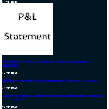
11 Min Read
P&L Statement (Отчет о прибылях и убытках / доходах и
расходах)
16 Min Read
QlikView — краткий учебник (примеры, обучение, практика)
72 Min Read
Бесплатно скачать диплом на тему Автоматизация управления
запасами pdf
49 Min Read