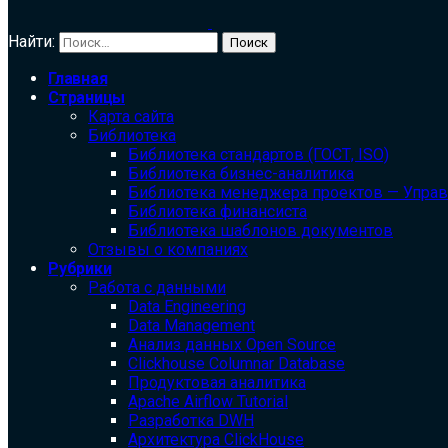
Найти:
Главная
Страницы
Карта сайта
Библиотека
Библиотека cтандартов (ГОСТ, ISO)
Библиотека бизнес-аналитика
Библиотека менеджера проектов — Упра
Библиотека финансиста
Библиотека шаблонов документов
Отзывы о компаниях
Рубрики
Работа с данными
Data Engineering
Data Management
Анализ данных Open Source
Clickhouse Columnar Database
Продуктовая аналитика
Apache Airflow Tutorial
Разработка DWH
Архитектура ClickHouse