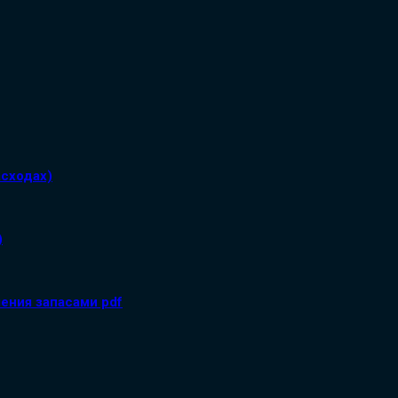
асходах)
)
ения запасами pdf