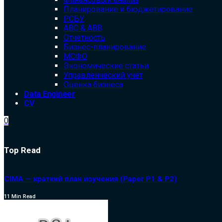
Планирование и бюджетирование
РСБУ
ABC & ABB
Отчетность
Бизнес-планирование
МСФО
Экономические статьи
Управленческий учет
Оценка бизнеса
Data Engineer
CV
0
Top Read
CIMA — краткий план изучения (Paper P1 & P2)
11 Min Read