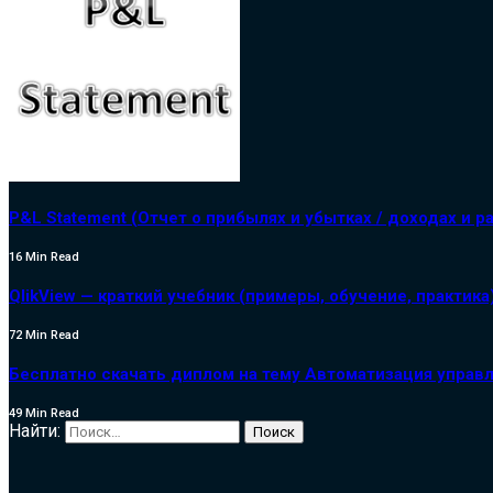
P&L Statement (Отчет о прибылях и убытках / доходах и р
16 Min Read
QlikView — краткий учебник (примеры, обучение, практика
72 Min Read
Бесплатно скачать диплом на тему Автоматизация управл
49 Min Read
Найти: