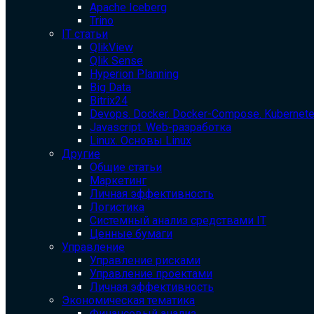
Apache Iceberg
Trino
IT статьи
QlikView
Qlik Sense
Hyperion Planning
Big Data
Bitrix24
Devops. Docker. Docker-Compose. Kubernet
Javascript. Web-разработка
Linux. Основы Linux
Другие
Общие статьи
Маркетинг
Личная эффективность
Логистика
Системный анализ средствами IT
Ценные бумаги
Управление
Управление рисками
Управление проектами
Личная эффективность
Экономическая тематика
Финансовый анализ