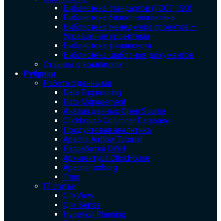
Библиотека cтандартов (ГОСТ, ISO)
Библиотека бизнес-аналитика
Библиотека менеджера проектов —
Управление проектами
Библиотека финансиста
Библиотека шаблонов документов
Отзывы о компаниях
Рубрики
Работа с данными
Data Engineering
Data Management
Анализ данных Open Source
Clickhouse Columnar Database
Продуктовая аналитика
Apache Airflow Tutorial
Разработка DWH
Архитектура ClickHouse
Apache Iceberg
Trino
IT статьи
QlikView
Qlik Sense
Hyperion Planning