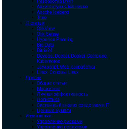
Разработка DWH
Архитектура ClickHouse
Apache Iceberg
Trino
IT статьи
QlikView
Qlik Sense
Hyperion Planning
Big Data
Bitrix24
Devops. Docker. Docker-Compose.
Kubernetes
Javascript. Web-разработка
Linux. Основы Linux
Другие
Общие статьи
Маркетинг
Личная эффективность
Логистика
Системный анализ средствами IT
Ценные бумаги
Управление
Управление рисками
Управление проектами