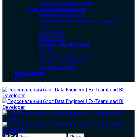
Личная эффективность
Экономическая тематика
Финансовый анализ
Планирование и бюджетирование
РСБУ
ABC & ABB
Отчетность
Бизнес-планирование
МСФО
Экономические статьи
Управленческий учет
Оценка бизнеса
Data Engineer
CV
Найти: