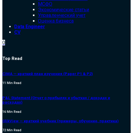
МСФО
Экономические статьи
Управленческий учет
Оценка бизнеса
Data Engineer
CV
0
Top Read
CIMA — краткий план изучения (Paper P1 & P2)
11 Min Read
P&L Statement (Отчет о прибылях и убытках / доходах и
расходах)
16 Min Read
QlikView — краткий учебник (примеры, обучение, практика)
72 Min Read