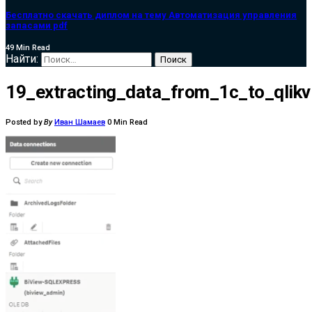
Бесплатно скачать диплом на тему Автоматизация управления
запасами pdf
49 Min Read
Найти:
19_extracting_data_from_1c_to_qlik
Posted by
By
Иван Шамаев
0 Min Read