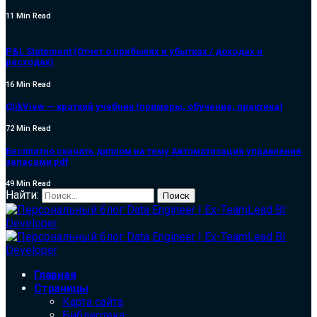
11 Min Read
P&L Statement (Отчет о прибылях и убытках / доходах и
расходах)
16 Min Read
QlikView — краткий учебник (примеры, обучение, практика)
72 Min Read
Бесплатно скачать диплом на тему Автоматизация управления
запасами pdf
49 Min Read
Найти:
Главная
Страницы
Карта сайта
Библиотека