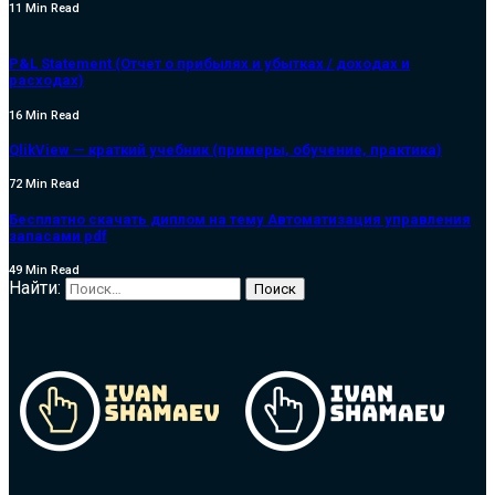
11 Min Read
P&L Statement (Отчет о прибылях и убытках / доходах и
расходах)
16 Min Read
QlikView — краткий учебник (примеры, обучение, практика)
72 Min Read
Бесплатно скачать диплом на тему Автоматизация управления
запасами pdf
49 Min Read
Найти: