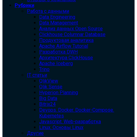
Рубрики
Работа с данными
Data Engineering
Data Management
Анализ данных Open Source
Clickhouse Columnar Database
Продуктовая аналитика
Apache Airflow Tutorial
Разработка DWH
Архитектура ClickHouse
Apache Iceberg
Trino
IT статьи
QlikView
Qlik Sense
Hyperion Planning
Big Data
Bitrix24
Devops. Docker. Docker-Compose.
Kubernetes
Javascript. Web-разработка
Linux. Основы Linux
Другие