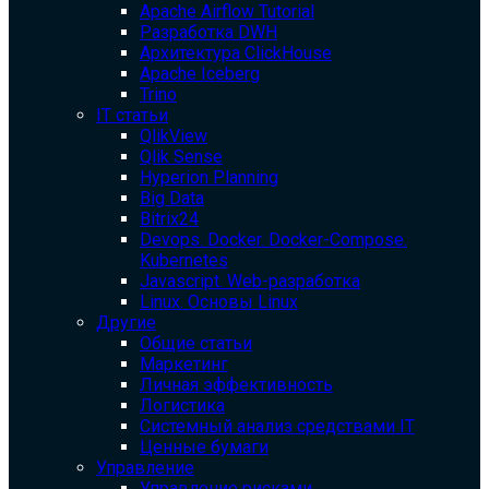
Apache Airflow Tutorial
Разработка DWH
Архитектура ClickHouse
Apache Iceberg
Trino
IT статьи
QlikView
Qlik Sense
Hyperion Planning
Big Data
Bitrix24
Devops. Docker. Docker-Compose.
Kubernetes
Javascript. Web-разработка
Linux. Основы Linux
Другие
Общие статьи
Маркетинг
Личная эффективность
Логистика
Системный анализ средствами IT
Ценные бумаги
Управление
Управление рисками