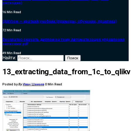
расходах)
16 Min Read
QlikView — краткий учебник (примеры, обучение, практика)
72 Min Read
Бесплатно скачать диплом на тему Автоматизация управления
запасами pdf
49 Min Read
Найти:
13_extracting_data_from_1c_to_qlik
Posted by
By
Иван Шамаев
0 Min Read