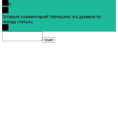
0
Оставьте комментарий! Напишите, что думаете по
поводу статьи.
x
Insert