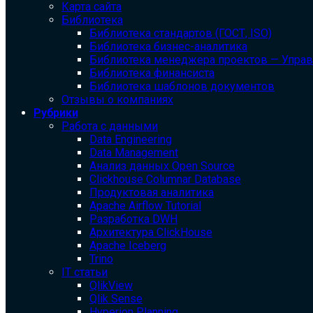
Карта сайта
Библиотека
Библиотека cтандартов (ГОСТ, ISO)
Библиотека бизнес-аналитика
Библиотека менеджера проектов — Упра
Библиотека финансиста
Библиотека шаблонов документов
Отзывы о компаниях
Рубрики
Работа с данными
Data Engineering
Data Management
Анализ данных Open Source
Clickhouse Columnar Database
Продуктовая аналитика
Apache Airflow Tutorial
Разработка DWH
Архитектура ClickHouse
Apache Iceberg
Trino
IT статьи
QlikView
Qlik Sense
Hyperion Planning