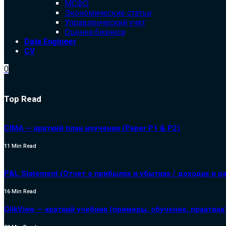
МСФО
Экономические статьи
Управленческий учет
Оценка бизнеса
Data Engineer
CV
0
Top Read
CIMA — краткий план изучения (Paper P1 & P2)
11 Min Read
P&L Statement (Отчет о прибылях и убытках / доходах и р
16 Min Read
QlikView — краткий учебник (примеры, обучение, практика