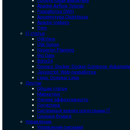
Продуктовая аналитика
Apache Airflow Tutorial
Разработка DWH
Архитектура ClickHouse
Apache Iceberg
Trino
IT статьи
QlikView
Qlik Sense
Hyperion Planning
Big Data
Bitrix24
Devops. Docker. Docker-Compose. Kubernet
Javascript. Web-разработка
Linux. Основы Linux
Другие
Общие статьи
Маркетинг
Личная эффективность
Логистика
Системный анализ средствами IT
Ценные бумаги
Управление
Управление рисками