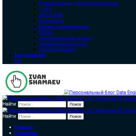
Планирование и бюджетирование
РСБУ
ABC & ABB
Отчетность
Бизнес-планирование
МСФО
Экономические статьи
Управленческий учет
Оценка бизнеса
Data Engineer
CV
Найти:
Найти:
Главная
Страницы