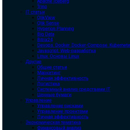
Apache Iceberg
Trino
IT статьи
QlikView
Qlik Sense
Hyperion Planning
Big Data
Bitrix24
Devops. Docker. Docker-Compose. Kubernet
Javascript. Web-разработка
Linux. Основы Linux
Другие
Общие статьи
Маркетинг
Личная эффективность
Логистика
Системный анализ средствами IT
Ценные бумаги
Управление
Управление рисками
Управление проектами
Личная эффективность
Экономическая тематика
Финансовый анализ