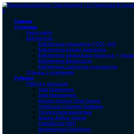
0
Главная
Страницы
Карта сайта
Библиотека
Библиотека cтандартов (ГОСТ, ISO)
Библиотека бизнес-аналитика
Библиотека менеджера проектов — Упра
Библиотека финансиста
Библиотека шаблонов документов
Отзывы о компаниях
Рубрики
Работа с данными
Data Engineering
Data Management
Анализ данных Open Source
Clickhouse Columnar Database
Продуктовая аналитика
Apache Airflow Tutorial
Разработка DWH
Архитектура ClickHouse